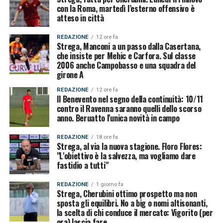
con la Roma, martedì l’esterno offensivo è
atteso in città
REDAZIONE
12 ore fa
Strega, Manconi a un passo dalla Casertana,
che insiste per Mehic e Carfora. Sul classe
2006 anche Campobasso e una squadra del
girone A
REDAZIONE
12 ore fa
Il Benevento nel segno della continuità: 10/11
contro il Ravenna saranno quelli dello scorso
anno. Beruatto l'unica novità in campo
REDAZIONE
18 ore fa
Strega, al via la nuova stagione. Floro Flores:
"L'obiettivo è la salvezza, ma vogliamo dare
fastidio a tutti"
REDAZIONE
1 giorno fa
Strega, Cherubini ottimo prospetto ma non
sposta gli equilibri. No a big o nomi altisonanti,
la scelta di chi conduce il mercato: Vigorito (per
ora) lascia fare