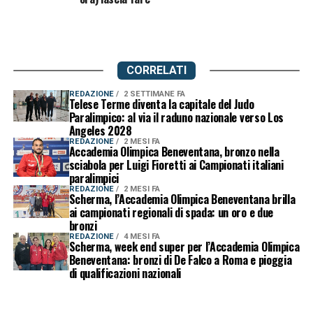
CORRELATI
REDAZIONE
2 SETTIMANE FA
Telese Terme diventa la capitale del Judo
Paralimpico: al via il raduno nazionale verso Los
Angeles 2028
REDAZIONE
2 MESI FA
Accademia Olimpica Beneventana, bronzo nella
sciabola per Luigi Fioretti ai Campionati italiani
paralimpici
REDAZIONE
2 MESI FA
Scherma, l’Accademia Olimpica Beneventana brilla
ai campionati regionali di spada: un oro e due
bronzi
REDAZIONE
4 MESI FA
Scherma, week end super per l’Accademia Olimpica
Beneventana: bronzi di De Falco a Roma e pioggia
di qualificazioni nazionali