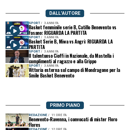
DALL'AUTORE
SPORT
3 ANNI FA
Basket femminile serie B, Catillo Benevento vs
Fasano: RIGUARDA LA PARTITA
SPORT
3 ANNI FA
Basket Serie B, Miwa vs Angri: RIGUARDA LA
PARTITA
SPORT
3 ANNI FA
Il talentuoso Cioffi in Nazionale, da Mastella i
complimenti al ragazzo e alla Grippo
SPORT
3 ANNI FA
Vittoria esterna sul campo di Mondragone per la
Smile Basket Benevento
PRIMO PIANO
REDAZIONE
11 ORE FA
Benevento-Ravenna, i convocati di mister Floro
Flores
REDAZIONE
12 ORE FA