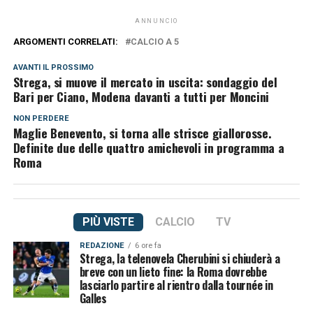
ANNUNCIO
ARGOMENTI CORRELATI:
CALCIO A 5
AVANTI IL ​​PROSSIMO
Strega, si muove il mercato in uscita: sondaggio del
Bari per Ciano, Modena davanti a tutti per Moncini
NON PERDERE
Maglie Benevento, si torna alle strisce giallorosse.
Definite due delle quattro amichevoli in programma a
Roma
PIÙ VISTE
CALCIO
TV
REDAZIONE
6 ore fa
Strega, la telenovela Cherubini si chiuderà a
breve con un lieto fine: la Roma dovrebbe
lasciarlo partire al rientro dalla tournée in
Galles