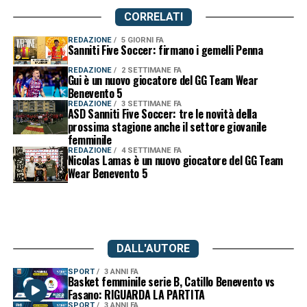
CORRELATI
REDAZIONE
5 GIORNI FA
Sanniti Five Soccer: firmano i gemelli Penna
REDAZIONE
2 SETTIMANE FA
Gui è un nuovo giocatore del GG Team Wear
Benevento 5
REDAZIONE
3 SETTIMANE FA
ASD Sanniti Five Soccer: tre le novità della
prossima stagione anche il settore giovanile
femminile
REDAZIONE
4 SETTIMANE FA
Nicolas Lamas è un nuovo giocatore del GG Team
Wear Benevento 5
DALL'AUTORE
SPORT
3 ANNI FA
Basket femminile serie B, Catillo Benevento vs
Fasano: RIGUARDA LA PARTITA
SPORT
3 ANNI FA