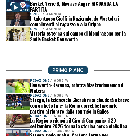
Basket Serie B, Miwa vs Angri: RIGUARDA LA
PARTITA
SPORT
3 ANNI FA
Il talentuoso Cioffi in Nazionale, da Mastella i
complimenti al ragazzo e alla Grippo
SPORT
3 ANNI FA
Vittoria esterna sul campo di Mondragone per la
Smile Basket Benevento
PRIMO PIANO
REDAZIONE
6 ORE FA
Benevento-Ravenna, arbitra Mastrodomenico di
Matera
REDAZIONE
6 ORE FA
Strega, la telenovela Cherubini si chiuderà a breve
con un lieto fine: la Roma dovrebbe lasciarlo
partire al rientro dalla tournée in Galles
REDAZIONE
6 ORE FA
La Regione rilancia il Giro di Campania: il 20
settembre 2026 torna la storica corsa ciclistica
REDAZIONE
1 GIORNO FA
Strega, nodo uscite: Carfora fermo per