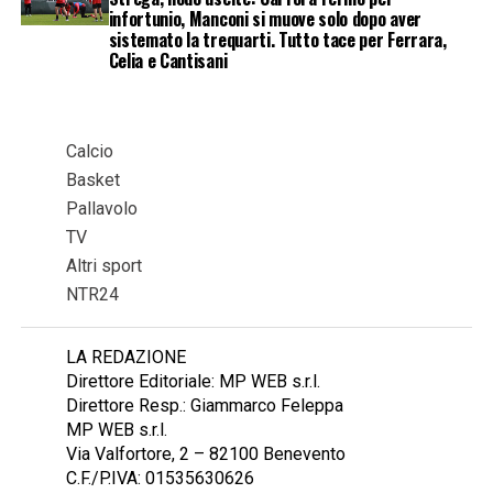
infortunio, Manconi si muove solo dopo aver
sistemato la trequarti. Tutto tace per Ferrara,
Celia e Cantisani
Calcio
Basket
Pallavolo
TV
Altri sport
NTR24
LA REDAZIONE
Direttore Editoriale: MP WEB s.r.l.
Direttore Resp.: Giammarco Feleppa
MP WEB s.r.l.
Via Valfortore, 2 – 82100 Benevento
C.F./P.IVA: 01535630626