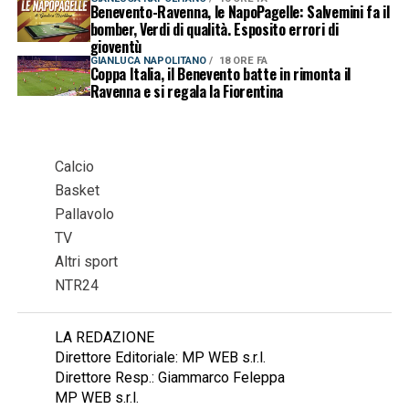
Benevento-Ravenna, le NapoPagelle: Salvemini fa il
bomber, Verdi di qualità. Esposito errori di
gioventù
GIANLUCA NAPOLITANO
18 ORE FA
Coppa Italia, il Benevento batte in rimonta il
Ravenna e si regala la Fiorentina
Calcio
Basket
Pallavolo
TV
Altri sport
NTR24
LA REDAZIONE
Direttore Editoriale: MP WEB s.r.l.
Direttore Resp.: Giammarco Feleppa
MP WEB s.r.l.