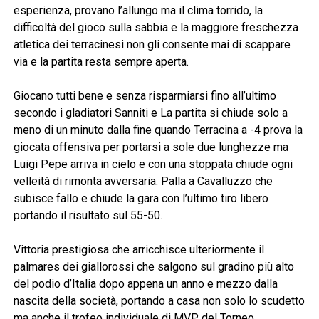
esperienza, provano l’allungo ma il clima torrido, la
difficoltà del gioco sulla sabbia e la maggiore freschezza
atletica dei terracinesi non gli consente mai di scappare
via e la partita resta sempre aperta.
Giocano tutti bene e senza risparmiarsi fino all’ultimo
secondo i gladiatori Sanniti e La partita si chiude solo a
meno di un minuto dalla fine quando Terracina a -4 prova la
giocata offensiva per portarsi a sole due lunghezze ma
Luigi Pepe arriva in cielo e con una stoppata chiude ogni
velleità di rimonta avversaria. Palla a Cavalluzzo che
subisce fallo e chiude la gara con l’ultimo tiro libero
portando il risultato sul 55-50.
Vittoria prestigiosa che arricchisce ulteriormente il
palmares dei giallorossi che salgono sul gradino più alto
del podio d’Italia dopo appena un anno e mezzo dalla
nascita della società, portando a casa non solo lo scudetto
ma anche il trofeo individuale di MVP del Torneo