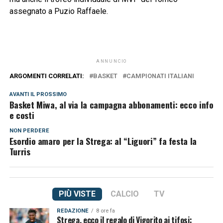
assegnato a Puzio Raffaele.
ANNUNCIO
ARGOMENTI CORRELATI:
BASKET
CAMPIONATI ITALIANI
AVANTI IL ​​PROSSIMO
Basket Miwa, al via la campagna abbonamenti: ecco info
e costi
NON PERDERE
Esordio amaro per la Strega: al “Liguori” fa festa la
Turris
PIÙ VISTE
CALCIO
TV
REDAZIONE
8 ore fa
Strega, ecco il regalo di Vigorito ai tifosi: