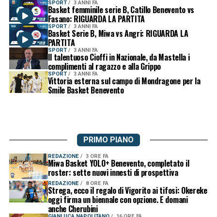
SPORT
3 ANNI FA
Basket femminile serie B, Catillo Benevento vs
Fasano: RIGUARDA LA PARTITA
SPORT
3 ANNI FA
Basket Serie B, Miwa vs Angri: RIGUARDA LA
PARTITA
SPORT
3 ANNI FA
Il talentuoso Cioffi in Nazionale, da Mastella i
complimenti al ragazzo e alla Grippo
SPORT
3 ANNI FA
Vittoria esterna sul campo di Mondragone per la
Smile Basket Benevento
PRIMO PIANO
REDAZIONE
3 ORE FA
Miwa Basket YOLO+ Benevento, completato il
roster: sette nuovi innesti di prospettiva
REDAZIONE
8 ORE FA
Strega, ecco il regalo di Vigorito ai tifosi: Okereke
oggi firma un biennale con opzione. E domani
anche Cherubini
GIANLUCA NAPOLITANO
16 ORE FA