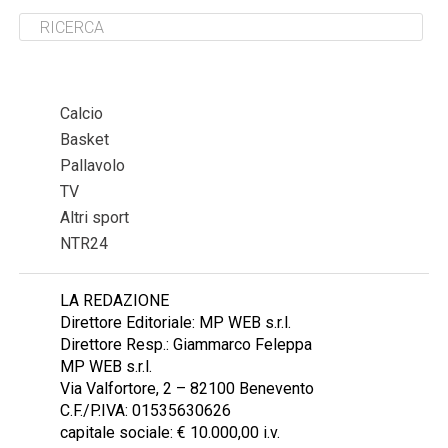
Calcio
Basket
Pallavolo
TV
Altri sport
NTR24
LA REDAZIONE
Direttore Editoriale: MP WEB s.r.l.
Direttore Resp.: Giammarco Feleppa
MP WEB s.r.l.
Via Valfortore, 2 – 82100 Benevento
C.F./P.IVA: 01535630626
capitale sociale: € 10.000,00 i.v.