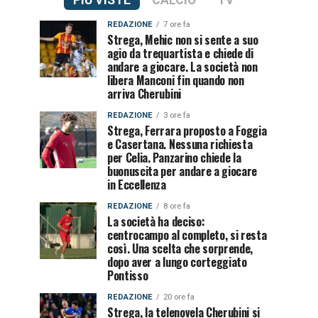
PIÙ VISTE
CALCIO
TV
REDAZIONE
7 ore fa
Strega, Mehic non si sente a suo
agio da trequartista e chiede di
andare a giocare. La società non
libera Manconi fin quando non
arriva Cherubini
REDAZIONE
3 ore fa
Strega, Ferrara proposto a Foggia
e Casertana. Nessuna richiesta
per Celia. Panzarino chiede la
buonuscita per andare a giocare
in Eccellenza
REDAZIONE
8 ore fa
La società ha deciso:
centrocampo al completo, si resta
così. Una scelta che sorprende,
dopo aver a lungo corteggiato
Pontisso
REDAZIONE
20 ore fa
Strega, la telenovela Cherubini si