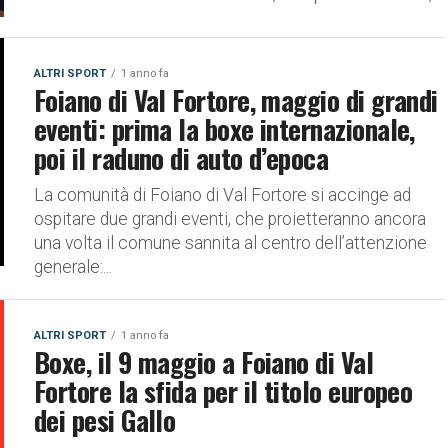
ALTRI SPORT
1 anno fa
Foiano di Val Fortore, maggio di grandi
eventi: prima la boxe internazionale,
poi il raduno di auto d’epoca
La comunità di Foiano di Val Fortore si accinge ad
ospitare due grandi eventi, che proietteranno ancora
una volta il comune sannita al centro dell’attenzione
generale:...
ALTRI SPORT
1 anno fa
Boxe, il 9 maggio a Foiano di Val
Fortore la sfida per il titolo europeo
dei pesi Gallo