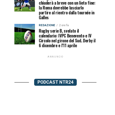
chiuderà a breve con un lieto fine:
la Roma dovrebbe lasciarlo
partire al rientro dalla tournée in
Galles
REDAZIONE
2 ore fa
Rugby serie B, svelato il
calendario: IVPC Benevento e IV
Circolo nel girone del Sud. Derby il
6 dicembre e l'11 aprile
ANNUNCIO
PODCAST NTR24