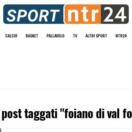
CALCIO
BASKET
PALLAVOLO
TV
ALTRI SPORT
NTR24
i post taggati "foiano di val f