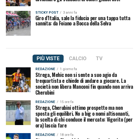
STICKY POST
3 anni fa
Giro d’Italia, sale la fiducia per una tappa tutta
sannita: da Foiano a Bocca della Selva
PIÙ VISTE
CALCIO
TV
REDAZIONE
1 giorno fa
Strega, Mehic non si sente a suo agio da
trequartista e chiede di andare a giocare. La
società non libera Manconi fin quando non arriva
Cherubini
REDAZIONE
15 ore fa
Strega, Cherubini ottimo prospetto ma non
sposta gli equilibri. No a big o nomi altisonanti,
la scelta di chi conduce il mercato: Vigorito (per
ora) lascia fare
REDAZIONE
18 ore fa