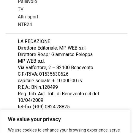
Pallavolo
TV
Altri sport
NTR24
LA REDAZIONE
Direttore Editoriale: MP WEB s.r.l.
Direttore Resp.: Giammarco Feleppa
MP WEB s.r.l.
Via Valfortore, 2 – 82100 Benevento
C.F./P.IVA: 01535630626
capitale sociale: € 10.000,00 i.v.
R.E.A.: BN n.128499
Reg. Trib. Aut. Trib. di Benevento n.4 del
10/04/2009
tel-fax (+39) 0824.28825
Contattaci: redazione@ntr24.tv
We value your privacy
We use cookies to enhance your browsing experience, serve