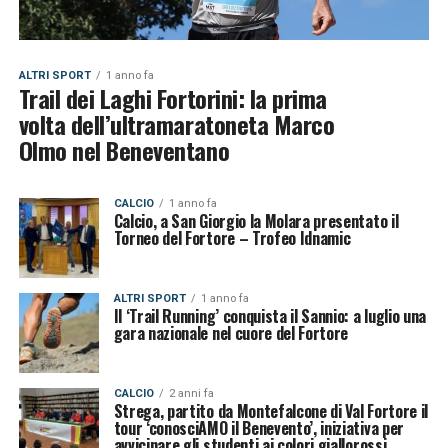
ALTRI SPORT
1 anno fa
Trail dei Laghi Fortorini: la prima
volta dell’ultramaratoneta Marco
Olmo nel Beneventano
CALCIO
1 anno fa
Calcio, a San Giorgio la Molara presentato il
Torneo del Fortore – Trofeo Idnamic
ALTRI SPORT
1 anno fa
Il ‘Trail Running’ conquista il Sannio: a luglio una
gara nazionale nel cuore del Fortore
CALCIO
2 anni fa
Strega, partito da Montefalcone di Val Fortore il
tour ‘conosciAMO il Benevento’, iniziativa per
avvicinare gli studenti ai colori giallorossi