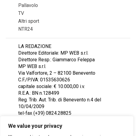
Pallavolo
TV
Altri sport
NTR24
LA REDAZIONE
Direttore Editoriale: MP WEB s.r.l.
Direttore Resp.: Giammarco Feleppa
MP WEB s.r.l.
Via Valfortore, 2 – 82100 Benevento
C.F./P.IVA: 01535630626
capitale sociale: € 10.000,00 i.v.
R.E.A.: BN n.128499
Reg. Trib. Aut. Trib. di Benevento n.4 del
10/04/2009
tel-fax (+39) 0824.28825
Contattaci: redazione@ntr24.tv
We value your privacy