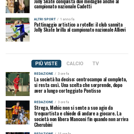
Jolly Skate conquista due medaglie anche al
campionato nazionale Cadetti
ALTRI SPORT
1 anno fa
Pattinaggio artistico a rotelle: il club sannita
Jolly Skate brilla al campionato nazionale Allievi
PIÙ VISTE
CALCIO
TV
REDAZIONE
3 ore fa
La società ha deciso: centrocampo al completo,
si resta così. Una scelta che sorprende, dopo
aver a lungo corteggiato Pontisso
REDAZIONE
3 ore fa
Strega, Mehic non si sente a suo agio da
trequartista e chiede di andare a giocare. La
società non libera Manconi fin quando non arriva
Cherubini
REDAZIONE
15 ore fa