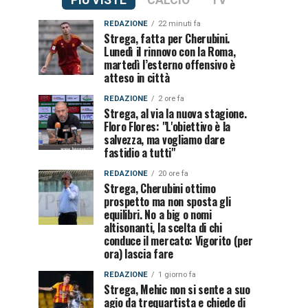
PIÙ VISTE
CALCIO
TV
REDAZIONE
22 minuti fa
Strega, fatta per Cherubini.
Lunedì il rinnovo con la Roma,
martedì l’esterno offensivo è
atteso in città
REDAZIONE
2 ore fa
Strega, al via la nuova stagione.
Floro Flores: "L'obiettivo è la
salvezza, ma vogliamo dare
fastidio a tutti"
REDAZIONE
20 ore fa
Strega, Cherubini ottimo
prospetto ma non sposta gli
equilibri. No a big o nomi
altisonanti, la scelta di chi
conduce il mercato: Vigorito (per
ora) lascia fare
REDAZIONE
1 giorno fa
Strega, Mehic non si sente a suo
agio da trequartista e chiede di