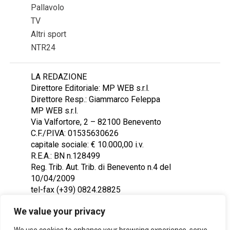
Pallavolo
TV
Altri sport
NTR24
LA REDAZIONE
Direttore Editoriale: MP WEB s.r.l.
Direttore Resp.: Giammarco Feleppa
MP WEB s.r.l.
Via Valfortore, 2 – 82100 Benevento
C.F./P.IVA: 01535630626
capitale sociale: € 10.000,00 i.v.
R.E.A.: BN n.128499
Reg. Trib. Aut. Trib. di Benevento n.4 del
10/04/2009
tel-fax (+39) 0824.28825
Contattaci: redazione@ntr24.tv
We value your privacy