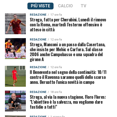
PIÙ VISTE
CALCIO
TV
REDAZIONE
17 ore fa
Strega, fatta per Cherubini. Lunedì il rinnovo
con la Roma, martedì l’esterno offensivo è
atteso in città
REDAZIONE
12 ore fa
Strega, Manconi a un passo dalla Casertana,
che insiste per Mehic e Carfora. Sul classe
2006 anche Campobasso e una squadra del
girone A
REDAZIONE
12 ore fa
Il Benevento nel segno della continuità: 10/11
contro il Ravenna saranno quelli dello scorso
anno. Beruatto l'unica novità in campo
REDAZIONE
18 ore fa
Strega, al via la nuova stagione. Floro Flores:
"L'obiettivo è la salvezza, ma vogliamo dare
fastidio a tutti"
REDAZIONE
1 giorno fa