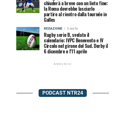
chiuderà a breve con un lieto fine:
la Roma dovrebbe lasciarlo
partire al rientro dalla tournée in
Galles
REDAZIONE
3 ore fa
Rugby serie B, svelato il
calendario: IVPC Benevento e IV
Circolo nel girone del Sud. Derby il
6 dicembre e l'11 aprile
ANNUNCIO
PODCAST NTR24