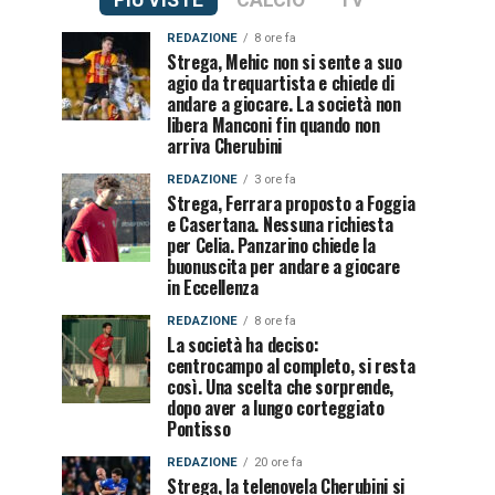
PIÙ VISTE
CALCIO
TV
REDAZIONE
8 ore fa
Strega, Mehic non si sente a suo
agio da trequartista e chiede di
andare a giocare. La società non
libera Manconi fin quando non
arriva Cherubini
REDAZIONE
3 ore fa
Strega, Ferrara proposto a Foggia
e Casertana. Nessuna richiesta
per Celia. Panzarino chiede la
buonuscita per andare a giocare
in Eccellenza
REDAZIONE
8 ore fa
La società ha deciso:
centrocampo al completo, si resta
così. Una scelta che sorprende,
dopo aver a lungo corteggiato
Pontisso
REDAZIONE
20 ore fa
Strega, la telenovela Cherubini si