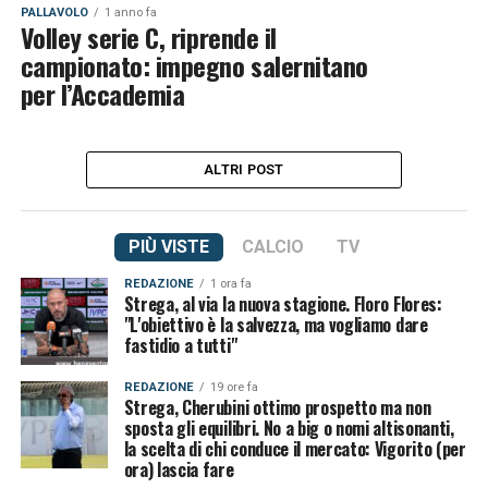
PALLAVOLO
1 anno fa
Volley serie C, riprende il
campionato: impegno salernitano
per l’Accademia
ALTRI POST
PIÙ VISTE
CALCIO
TV
REDAZIONE
1 ora fa
Strega, al via la nuova stagione. Floro Flores:
"L'obiettivo è la salvezza, ma vogliamo dare
fastidio a tutti"
REDAZIONE
19 ore fa
Strega, Cherubini ottimo prospetto ma non
sposta gli equilibri. No a big o nomi altisonanti,
la scelta di chi conduce il mercato: Vigorito (per
ora) lascia fare