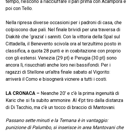
tempo, riescono a riacciuffare il pari prima con Acampora e
poi con Tello.
Nella ripresa diverse occasioni per i padroni di casa, che
colpiscono due pali. Nel finale brividi per una traversa di
Diakitè che ‘grazia’ i sanniti. Con la vittoria della Spal sul
Cittadella, il Benevento scivola ora al terzultimo posto in
classifica, a quota 28 punti e in coabitazione con proprio
con gli estensi. Venezia (29 pt) e Perugia (30 pt) sono
ancora lì, risucchiati anche loro nei bassifondi. Per i
ragazzi di Stellone un’altra finale sabato al Vigorito:
arriverà il Como e bisognerà vicnere a tutti i costi.
LA CRONACA –
Neanche 20’ e c’è la prima ingenuità di
Karic che si fa subito ammonire. Al 4’pt tiro dalla distanza
di Di Tacchio, ma c’è un tocco di braccio di Mantovani.
Passano sette minuti e la Ternana è in vantaggio:
punizione di Palumbo, si inserisce in area Mantovani che