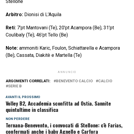
Stellone
Arbitro:
Dionisi di L’Aquila
Reti:
7’pt Mantovani (Te); 20’pt Acampora (Be); 31’pt
Coulibaly (Te); 46’pt Tello (Be)
Note:
ammoniti Karic, Foulon, Schiattarella e Acampora
(Be); Cassata, Diakitè e Martella (Te)
ANNUNCIO
ARGOMENTI CORRELATI:
BENEVENTO CALCIO
CALCIO
SERIE B
AVANTI IL ​​PROSSIMO
Volley B2, Accademia sconfitta ad Ostia. Sannite
quintultime in classifica
NON PERDERE
Ternana-Benevento, i convocati di Stellone: c’è Farias,
confermati anche i baby Agnello e Carfora