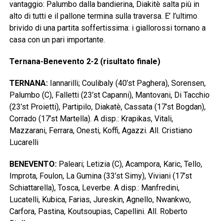
vantaggio: Palumbo dalla bandierina, Diakitè salta più in
alto di tutti e il pallone termina sulla traversa. E’ l’ultimo
brivido di una partita soffertissima: i giallorossi tornano a
casa con un pari importante.
Ternana-Benevento 2-2 (risultato finale)
TERNANA:
Iannarilli; Coulibaly (40’st Paghera), Sorensen,
Palumbo (C), Falletti (23’st Capanni), Mantovani, Di Tacchio
(23’st Proietti), Partipilo, Diakatè, Cassata (17’st Bogdan),
Corrado (17’st Martella). A disp.: Krapikas, Vitali,
Mazzarani, Ferrara, Onesti, Koffi, Agazzi. All. Cristiano
Lucarelli
BENEVENTO:
Paleari; Letizia (C), Acampora, Karic, Tello,
Improta, Foulon, La Gumina (33’st Simy), Viviani (17’st
Schiattarella), Tosca, Leverbe. A disp.: Manfredini,
Lucatelli, Kubica, Farias, Jureskin, Agnello, Nwankwo,
Carfora, Pastina, Koutsoupias, Capellini. All. Roberto