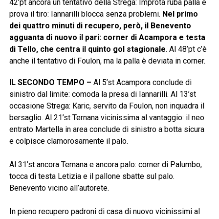
42’pt ancora un tentativo della Strega: Improta ruba palla e
prova il tiro: Iannarilli blocca senza problemi.
Nel primo
dei quattro minuti di recupero, però, il Benevento
agguanta di nuovo il pari: corner di Acampora e testa
di Tello, che centra il quinto gol stagionale
. Al 48’pt c’è
anche il tentativo di Foulon, ma la palla è deviata in corner.
IL SECONDO TEMPO –
Al 5’st Acampora conclude di
sinistro dal limite: comoda la presa di Iannarilli. Al 13’st
occasione Strega: Karic, servito da Foulon, non inquadra il
bersaglio. Al 21’st Ternana vicinissima al vantaggio: il neo
entrato Martella in area conclude di sinistro a botta sicura
e colpisce clamorosamente il palo.
Al 31’st ancora Ternana e ancora palo: corner di Palumbo,
tocca di testa Letizia e il pallone sbatte sul palo.
Benevento vicino all’autorete.
In pieno recupero padroni di casa di nuovo vicinissimi al