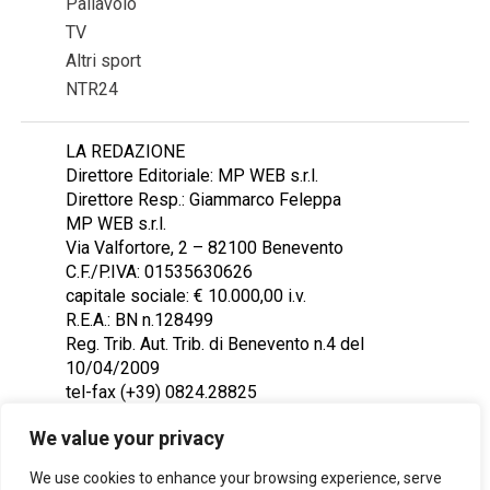
Pallavolo
TV
Altri sport
NTR24
LA REDAZIONE
Direttore Editoriale: MP WEB s.r.l.
Direttore Resp.: Giammarco Feleppa
MP WEB s.r.l.
Via Valfortore, 2 – 82100 Benevento
C.F./P.IVA: 01535630626
capitale sociale: € 10.000,00 i.v.
R.E.A.: BN n.128499
Reg. Trib. Aut. Trib. di Benevento n.4 del
10/04/2009
tel-fax (+39) 0824.28825
Contattaci: redazione@ntr24.tv
We value your privacy
We use cookies to enhance your browsing experience, serve