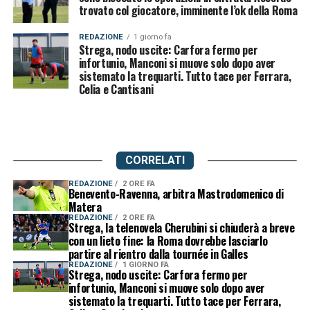
trovato col giocatore, imminente l’ok della Roma
REDAZIONE
1 giorno fa
Strega, nodo uscite: Carfora fermo per
infortunio, Manconi si muove solo dopo aver
sistemato la trequarti. Tutto tace per Ferrara,
Celia e Cantisani
CORRELATI
REDAZIONE
2 ORE FA
Benevento-Ravenna, arbitra Mastrodomenico di
Matera
REDAZIONE
2 ORE FA
Strega, la telenovela Cherubini si chiuderà a breve
con un lieto fine: la Roma dovrebbe lasciarlo
partire al rientro dalla tournée in Galles
REDAZIONE
1 GIORNO FA
Strega, nodo uscite: Carfora fermo per
infortunio, Manconi si muove solo dopo aver
sistemato la trequarti. Tutto tace per Ferrara,