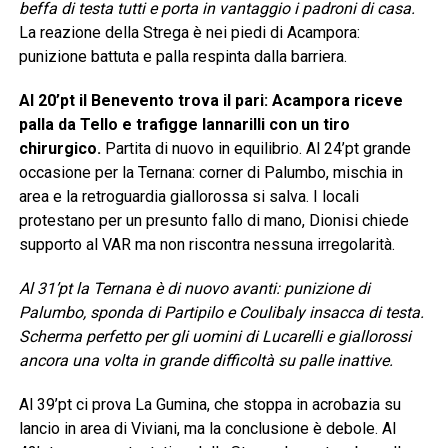
beffa di testa tutti e porta in vantaggio i padroni di casa.
La reazione della Strega è nei piedi di Acampora:
punizione battuta e palla respinta dalla barriera.
Al 20’pt il Benevento trova il pari: Acampora riceve
palla da Tello e trafigge Iannarilli con un tiro
chirurgico.
Partita di nuovo in equilibrio. Al 24’pt grande
occasione per la Ternana: corner di Palumbo, mischia in
area e la retroguardia giallorossa si salva. I locali
protestano per un presunto fallo di mano, Dionisi chiede
supporto al VAR ma non riscontra nessuna irregolarità.
Al 31’pt la Ternana è di nuovo avanti: punizione di
Palumbo, sponda di Partipilo e Coulibaly insacca di testa.
Scherma perfetto per gli uomini di Lucarelli e giallorossi
ancora una volta in grande difficoltà su palle inattive.
Al 39’pt ci prova La Gumina, che stoppa in acrobazia su
lancio in area di Viviani, ma la conclusione è debole. Al