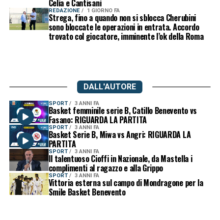
Celia e Cantisani
REDAZIONE
1 GIORNO FA
Strega, fino a quando non si sblocca Cherubini
sono bloccate le operazioni in entrata. Accordo
trovato col giocatore, imminente l’ok della Roma
DALL'AUTORE
SPORT
3 ANNI FA
Basket femminile serie B, Catillo Benevento vs
Fasano: RIGUARDA LA PARTITA
SPORT
3 ANNI FA
Basket Serie B, Miwa vs Angri: RIGUARDA LA
PARTITA
SPORT
3 ANNI FA
Il talentuoso Cioffi in Nazionale, da Mastella i
complimenti al ragazzo e alla Grippo
SPORT
3 ANNI FA
Vittoria esterna sul campo di Mondragone per la
Smile Basket Benevento