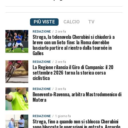
PIÙ VISTE
CALCIO
TV
REDAZIONE
2 ore fa
Strega, la telenovela Cherubini si chiuderà a
breve con un lieto fine: la Roma dovrebbe
lasciarlo partire al rientro dalla tournée in
Galles
REDAZIONE
2 ore fa
La Regione rilancia il Giro di Campania: il 20
settembre 2026 torna la storica corsa
ciclistica
REDAZIONE
2 ore fa
Benevento-Ravenna, arbitra Mastrodomenico di
Matera
REDAZIONE
1 giorno fa
Strega, fino a quando non si sblocca Cherubini
sono bloccate le operazioni in entrata. Accordo