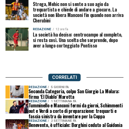
Strega, Mehic non si sente a suo agio da
trequartista e chiede di andare a giocare. La
società non libera Manconi fin quando non arriva
Cherubini
REDAZIONE
12 ore fa
La società ha deciso: centrocampo al completo,
si resta così. Una scelta che sorprende, dopo
aver a lungo corteggiato Pontisso
CORRELATI
REDAZIONE
5 GIORNI FA
Seconda Categoria, colpo San Giorgio La Molara:
firma ‘El Diablo’ Marotta
REDAZIONE
1 SETTIMANA FA
Tumminello e Manconi fermi da giorni, Schimmenti
out e Verdi a corto di preparazione: trequarti e
fascia sinistra da inventare per la Coppa
REDAZIONE
2 SETTIMANE FA
Benevento, è ufficiale: Borghini ceduto al Guidonia