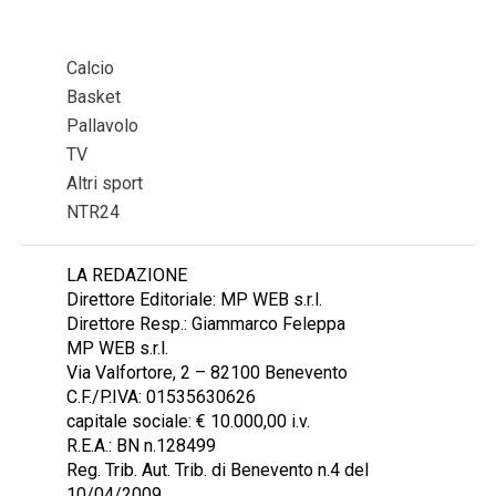
Calcio
Basket
Pallavolo
TV
Altri sport
NTR24
LA REDAZIONE
Direttore Editoriale: MP WEB s.r.l.
Direttore Resp.: Giammarco Feleppa
MP WEB s.r.l.
Via Valfortore, 2 – 82100 Benevento
C.F./P.IVA: 01535630626
capitale sociale: € 10.000,00 i.v.
R.E.A.: BN n.128499
Reg. Trib. Aut. Trib. di Benevento n.4 del
10/04/2009