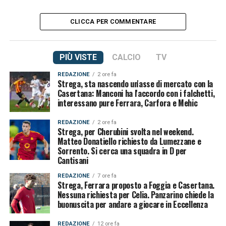
CLICCA PER COMMENTARE
PIÙ VISTE
CALCIO
TV
REDAZIONE
2 ore fa
Strega, sta nascendo un'asse di mercato con la
Casertana: Manconi ha l'accordo con i falchetti,
interessano pure Ferrara, Carfora e Mehic
REDAZIONE
2 ore fa
Strega, per Cherubini svolta nel weekend.
Matteo Donatiello richiesto da Lumezzane e
Sorrento. Si cerca una squadra in D per
Cantisani
REDAZIONE
7 ore fa
Strega, Ferrara proposto a Foggia e Casertana.
Nessuna richiesta per Celia. Panzarino chiede la
buonuscita per andare a giocare in Eccellenza
REDAZIONE
12 ore fa