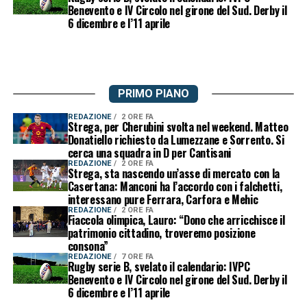
Benevento e IV Circolo nel girone del Sud. Derby il
6 dicembre e l’11 aprile
PRIMO PIANO
REDAZIONE
2 ORE FA
Strega, per Cherubini svolta nel weekend. Matteo
Donatiello richiesto da Lumezzane e Sorrento. Si
cerca una squadra in D per Cantisani
REDAZIONE
2 ORE FA
Strega, sta nascendo un’asse di mercato con la
Casertana: Manconi ha l’accordo con i falchetti,
interessano pure Ferrara, Carfora e Mehic
REDAZIONE
2 ORE FA
Fiaccola olimpica, Lauro: “Dono che arricchisce il
patrimonio cittadino, troveremo posizione
consona”
REDAZIONE
7 ORE FA
Rugby serie B, svelato il calendario: IVPC
Benevento e IV Circolo nel girone del Sud. Derby il
6 dicembre e l’11 aprile