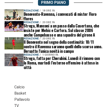
PRIMO PIANO
REDAZIONE
18 ORE FA
Benevento-Ravenna, i convocati di mister Floro
Flores
REDAZIONE
20 ORE FA
Strega, Manconi a un passo dalla Casertana, che
insiste per Mehic e Carfora. Sul classe 2006
anche Campobasso e una squadra del girone A
REDAZIONE
20 ORE FA
Il Benevento nel segno della continuità: 10/11
contro il Ravenna saranno quelli dello scorso anno.
Beruatto l’unica novità in campo
REDAZIONE
1 GIORNO FA
Strega, fatta per Cherubini. Lunedì il rinnovo con
la Roma, martedì l’esterno offensivo è atteso in
città
Calcio
Basket
Pallavolo
TV