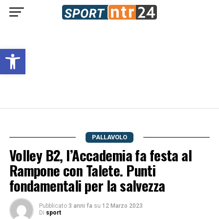
Open toolbar
PALLAVOLO
Volley B2, l’Accademia fa festa al
Rampone con Talete. Punti
fondamentali per la salvezza
Pubblicato
3 anni fa
su
12 Marzo 2023
Di
sport