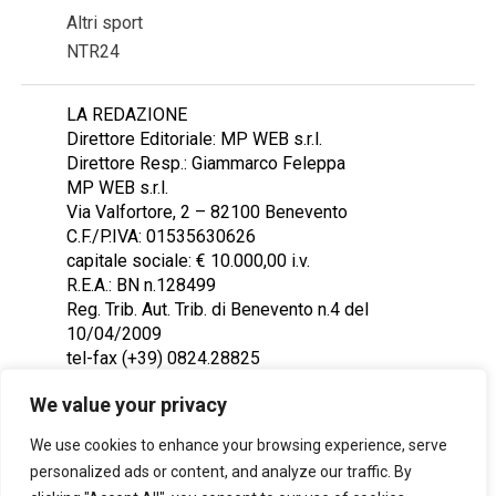
Altri sport
NTR24
LA REDAZIONE
Direttore Editoriale: MP WEB s.r.l.
Direttore Resp.: Giammarco Feleppa
MP WEB s.r.l.
Via Valfortore, 2 – 82100 Benevento
C.F./P.IVA: 01535630626
capitale sociale: € 10.000,00 i.v.
R.E.A.: BN n.128499
Reg. Trib. Aut. Trib. di Benevento n.4 del
10/04/2009
tel-fax (+39) 0824.28825
Contattaci: redazione@ntr24.tv
We value your privacy
We use cookies to enhance your browsing experience, serve
personalized ads or content, and analyze our traffic. By