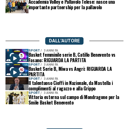
Accademia Volley e Pallavolo Telese: nasce una
importante partnership per la pallavolo
DALL'AUTORE
SPORT
3 ANNI FA
Basket femminile serie B, Catillo Benevento vs
Fasano: RIGUARDA LA PARTITA
SPORT
3 ANNI FA
Basket Serie B, Miwa vs Angri: RIGUARDA LA
PARTITA
SPORT
3 ANNI FA
Il talentuoso Cioffi in Nazionale, da Mastella i
complimenti al ragazzo e alla Grippo
SPORT
3 ANNI FA
Vittoria esterna sul campo di Mondragone per la
Smile Basket Benevento