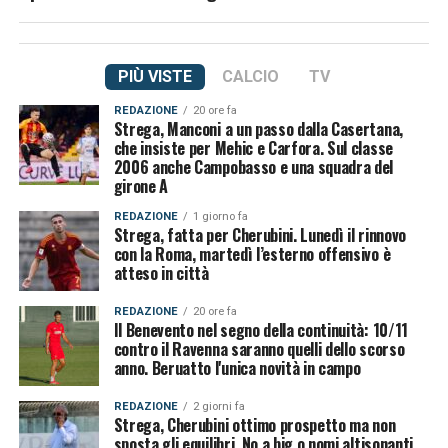
PIÙ VISTE
CALCIO
TV
REDAZIONE
20 ore fa
Strega, Manconi a un passo dalla Casertana,
che insiste per Mehic e Carfora. Sul classe
2006 anche Campobasso e una squadra del
girone A
REDAZIONE
1 giorno fa
Strega, fatta per Cherubini. Lunedì il rinnovo
con la Roma, martedì l’esterno offensivo è
atteso in città
REDAZIONE
20 ore fa
Il Benevento nel segno della continuità: 10/11
contro il Ravenna saranno quelli dello scorso
anno. Beruatto l'unica novità in campo
REDAZIONE
2 giorni fa
Strega, Cherubini ottimo prospetto ma non
sposta gli equilibri. No a big o nomi altisonanti,