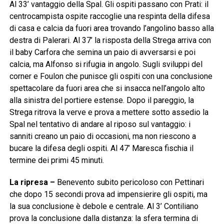
Al 33’ vantaggio della Spal. Gli ospiti passano con Prati: il
centrocampista ospite raccoglie una respinta della difesa
di casa e calcia da fuori area trovando l’angolino basso alla
destra di Palerari. Al 37’ la risposta della Strega arriva con
il baby Carfora che semina un paio di avversarsi e poi
calcia, ma Alfonso si rifugia in angolo. Sugli sviluppi del
corner e Foulon che punisce gli ospiti con una conclusione
spettacolare da fuori area che si insacca nell’angolo alto
alla sinistra del portiere estense. Dopo il pareggio, la
Strega ritrova la verve e prova a mettere sotto assedio la
Spal nel tentativo di andare al riposo sul vantaggio: i
sanniti creano un paio di occasioni, ma non riescono a
bucare la difesa degli ospiti. Al 47’ Maresca fischia il
termine dei primi 45 minuti.
La ripresa –
Benevento subito pericoloso con Pettinari
che dopo 15 secondi prova ad impensierire gli ospiti, ma
la sua conclusione è debole e centrale. Al 3’ Contiliano
prova la conclusione dalla distanza: la sfera termina di