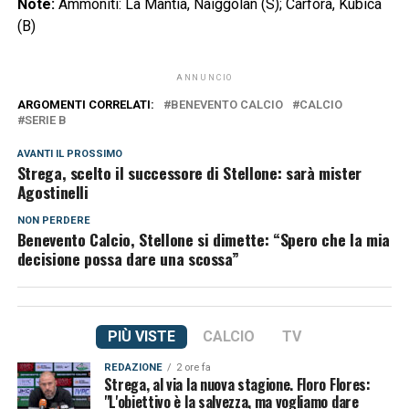
Note:
Ammoniti: La Mantia, Naiggolan (S); Carfora, Kubica
(B)
ANNUNCIO
ARGOMENTI CORRELATI:
BENEVENTO CALCIO
CALCIO
SERIE B
AVANTI IL ​​PROSSIMO
Strega, scelto il successore di Stellone: sarà mister
Agostinelli
NON PERDERE
Benevento Calcio, Stellone si dimette: “Spero che la mia
decisione possa dare una scossa”
PIÙ VISTE
CALCIO
TV
REDAZIONE
2 ore fa
Strega, al via la nuova stagione. Floro Flores:
"L'obiettivo è la salvezza, ma vogliamo dare