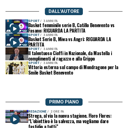
DALL'AUTORE
SPORT
3 ANNI FA
Basket femminile serie B, Catillo Benevento vs
Fasano: RIGUARDA LA PARTITA
SPORT
3 ANNI FA
Basket Serie B, Miwa vs Angri: RIGUARDA LA
PARTITA
SPORT
3 ANNI FA
Il talentuoso Cioffi in Nazionale, da Mastella i
complimenti al ragazzo e alla Grippo
SPORT
3 ANNI FA
Vittoria esterna sul campo di Mondragone per la
Smile Basket Benevento
PRIMO PIANO
REDAZIONE
2 ORE FA
Strega, al via la nuova stagione. Floro Flores:
“L’obiettivo è la salvezza, ma vogliamo dare
fastidio a tutti”