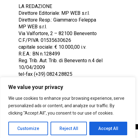
LA REDAZIONE
Direttore Editoriale: MP WEB s.r.l.
Direttore Resp.: Giammarco Feleppa
MP WEB s.r.l.
Via Valfortore, 2 – 82100 Benevento
C.F./P.IVA: 01535630626
capitale sociale: € 10.000,00 i.v.
R.E.A.: BN n.128499
Reg. Trib. Aut. Trib. di Benevento n.4 del
10/04/2009
tel-fax (+39) 0824.28825
Contattaci: redazione@ntr24.tv
We value your privacy
We use cookies to enhance your browsing experience, serve
personalized ads or content, and analyze our traffic. By
clicking "Accept All", you consent to our use of cookies.
Customize
Reject All
Accept All
Copyright © 2023 Intelligentia S.r.l.
SHARE
TWEET