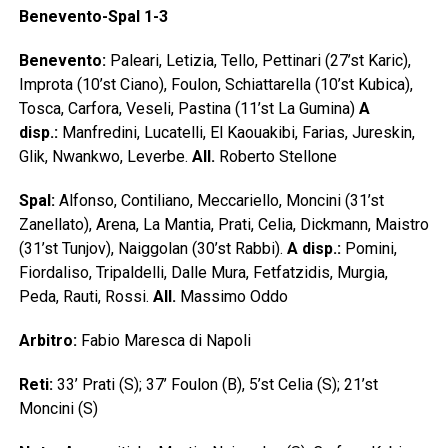
Benevento-Spal 1-3
Benevento:
Paleari, Letizia, Tello, Pettinari (27’st Karic),
Improta (10’st Ciano), Foulon, Schiattarella (10’st Kubica),
Tosca, Carfora, Veseli, Pastina (11’st La Gumina)
A
disp.:
Manfredini, Lucatelli, El Kaouakibi, Farias, Jureskin,
Glik, Nwankwo, Leverbe.
All.
Roberto Stellone
Spal:
Alfonso, Contiliano, Meccariello, Moncini (31’st
Zanellato), Arena, La Mantia, Prati, Celia, Dickmann, Maistro
(31’st Tunjov), Naiggolan (30’st Rabbi).
A disp.:
Pomini,
Fiordaliso, Tripaldelli, Dalle Mura, Fetfatzidis, Murgia,
Peda, Rauti, Rossi.
All.
Massimo Oddo
Arbitro:
Fabio Maresca di Napoli
Reti:
33’ Prati (S); 37’ Foulon (B), 5’st Celia (S); 21’st
Moncini (S)