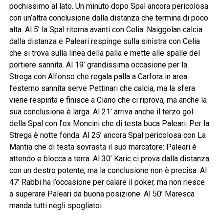
pochissimo al lato. Un minuto dopo Spal ancora pericolosa
con un’altra conclusione dalla distanza che termina di poco
alta. Al 5’ la Spal ritorna avanti con Celia: Naiggolan calcia
dalla distanza e Paleari respinge sulla sinistra con Celia
che si trova sulla linea della palla e mette alle spalle del
portiere sannita. Al 19’ grandissima occasione per la
Strega con Alfonso che regala palla a Carfora in area:
l’esterno sannita serve Pettinari che calcia, ma la sfera
viene respinta e finisce a Ciano che ci riprova, ma anche la
sua conclusione è larga. Al 21’ arriva anche il terzo gol
della Spal con l’ex Moncini che di testa buca Paleari. Per la
Strega è notte fonda. Al 25’ ancora Spal pericolosa con La
Mantia che di testa sovrasta il suo marcatore: Paleari è
attendo e blocca a terra. Al 30’ Karic ci prova dalla distanza
con un destro potente, ma la conclusione non è precisa. Al
47’ Rabbi ha l’occasione per calare il poker, ma non riesce
a superare Paleari da buona posizione. Al 50’ Maresca
manda tutti negli spogliatoi.