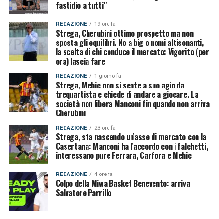
fastidio a tutti"
REDAZIONE
19 ore fa
Strega, Cherubini ottimo prospetto ma non
sposta gli equilibri. No a big o nomi altisonanti,
la scelta di chi conduce il mercato: Vigorito (per
ora) lascia fare
REDAZIONE
1 giorno fa
Strega, Mehic non si sente a suo agio da
trequartista e chiede di andare a giocare. La
società non libera Manconi fin quando non arriva
Cherubini
REDAZIONE
23 ore fa
Strega, sta nascendo un'asse di mercato con la
Casertana: Manconi ha l'accordo con i falchetti,
interessano pure Ferrara, Carfora e Mehic
REDAZIONE
4 ore fa
Colpo della Miwa Basket Benevento: arriva
Salvatore Parrillo