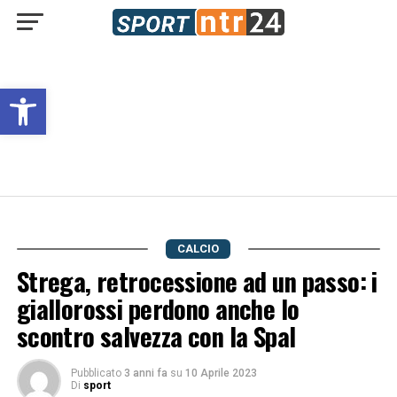
Open toolbar
CALCIO
Strega, retrocessione ad un passo: i
giallorossi perdono anche lo
scontro salvezza con la Spal
Pubblicato
3 anni fa
su
10 Aprile 2023
Di
sport