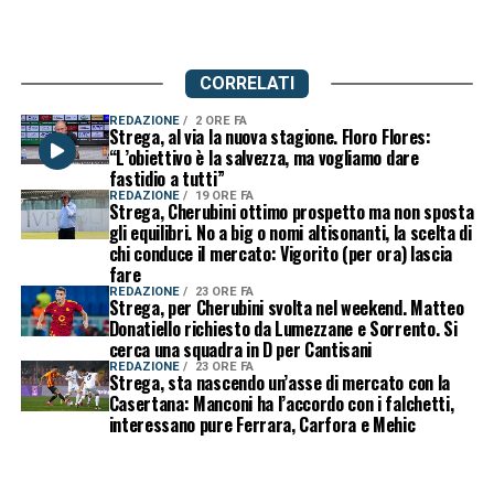
CORRELATI
REDAZIONE
2 ORE FA
Strega, al via la nuova stagione. Floro Flores:
“L’obiettivo è la salvezza, ma vogliamo dare
fastidio a tutti”
REDAZIONE
19 ORE FA
Strega, Cherubini ottimo prospetto ma non sposta
gli equilibri. No a big o nomi altisonanti, la scelta di
chi conduce il mercato: Vigorito (per ora) lascia
fare
REDAZIONE
23 ORE FA
Strega, per Cherubini svolta nel weekend. Matteo
Donatiello richiesto da Lumezzane e Sorrento. Si
cerca una squadra in D per Cantisani
REDAZIONE
23 ORE FA
Strega, sta nascendo un’asse di mercato con la
Casertana: Manconi ha l’accordo con i falchetti,
interessano pure Ferrara, Carfora e Mehic