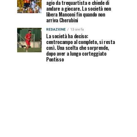
agio da trequartista e chiede di
andare a giocare. La società non
libera Manconi fin quando non
arriva Cherubini
REDAZIONE
13 ore fa
La società ha deciso:
centrocampo al completo, si resta
così. Una scelta che sorprende,
dopo aver a lungo corteggiato
Pontisso