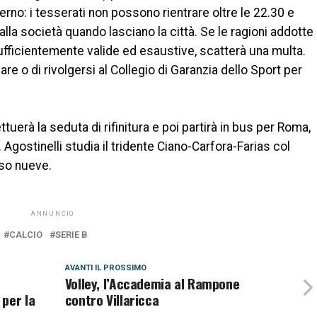
rno: i tesserati non possono rientrare oltre le 22.30 e
a società quando lasciano la città. Se le ragioni addotte
ufficientemente valide ed esaustive, scatterà una multa.
e o di rivolgersi al Collegio di Garanzia dello Sport per
tuerà la seduta di rifinitura e poi partirà in bus per Roma,
Agostinelli studia il tridente Ciano-Carfora-Farias col
lso nueve.
ANNUNCIO
CALCIO
SERIE B
AVANTI IL ​​PROSSIMO
Volley, l’Accademia al Rampone
per la
contro Villaricca