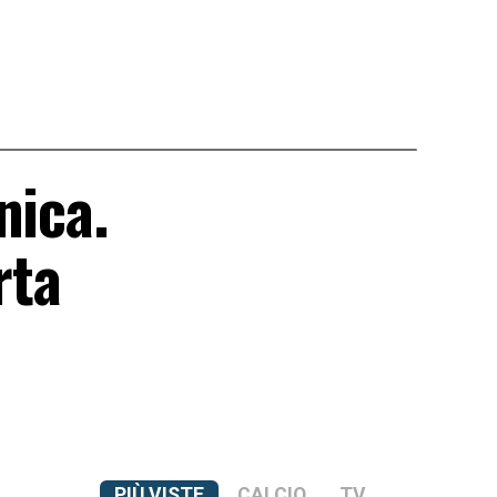
nica.
rta
PIÙ VISTE
CALCIO
TV