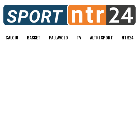
CALCIO
BASKET
PALLAVOLO
TV
ALTRI SPORT
NTR24