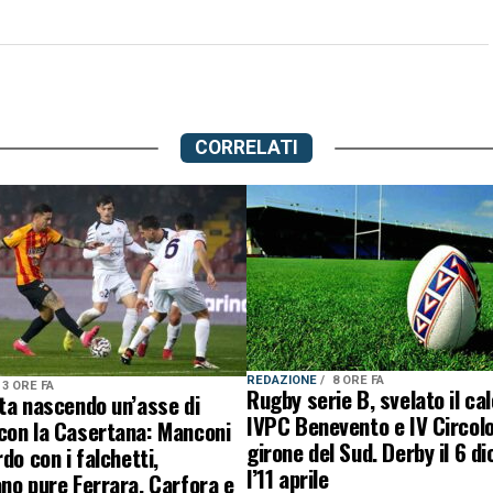
CORRELATI
REDAZIONE
8 ORE FA
3 ORE FA
Rugby serie B, svelato il ca
ta nascendo un’asse di
IVPC Benevento e IV Circolo
con la Casertana: Manconi
girone del Sud. Derby il 6 d
do con i falchetti,
l’11 aprile
no pure Ferrara, Carfora e