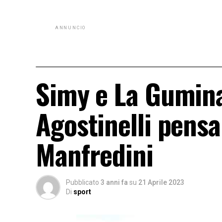
ANNUNCIO
Simy e La Gumina 
Agostinelli pensa
Manfredini
Pubblicato
3 anni fa
su
21 Aprile 2023
Di
sport