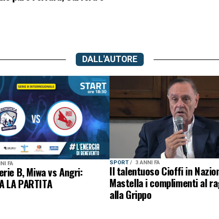
DALL'AUTORE
SPORT
3 ANNI FA
NI FA
Il talentuoso Cioffi in Nazio
rie B, Miwa vs Angri:
Mastella i complimenti al r
A LA PARTITA
alla Grippo