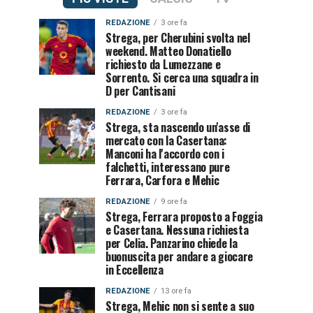
REDAZIONE
3 ore fa
Strega, per Cherubini svolta nel
weekend. Matteo Donatiello
richiesto da Lumezzane e
Sorrento. Si cerca una squadra in
D per Cantisani
REDAZIONE
3 ore fa
Strega, sta nascendo un'asse di
mercato con la Casertana:
Manconi ha l'accordo con i
falchetti, interessano pure
Ferrara, Carfora e Mehic
REDAZIONE
9 ore fa
Strega, Ferrara proposto a Foggia
e Casertana. Nessuna richiesta
per Celia. Panzarino chiede la
buonuscita per andare a giocare
in Eccellenza
REDAZIONE
13 ore fa
Strega, Mehic non si sente a suo