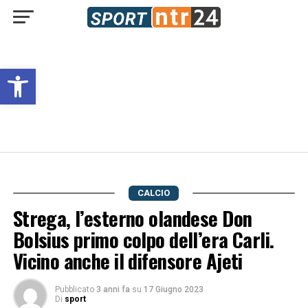
Open toolbar
CALCIO
Strega, l’esterno olandese Don
Bolsius primo colpo dell’era Carli.
Vicino anche il difensore Ajeti
Pubblicato
3 anni fa
su
17 Giugno 2023
Di
sport