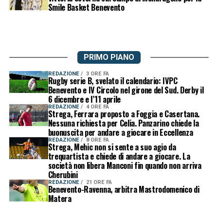
Smile Basket Benevento
PRIMO PIANO
REDAZIONE
3 ORE FA
Rugby serie B, svelato il calendario: IVPC
Benevento e IV Circolo nel girone del Sud. Derby il
6 dicembre e l’11 aprile
REDAZIONE
4 ORE FA
Strega, Ferrara proposto a Foggia e Casertana.
Nessuna richiesta per Celia. Panzarino chiede la
buonuscita per andare a giocare in Eccellenza
REDAZIONE
8 ORE FA
Strega, Mehic non si sente a suo agio da
trequartista e chiede di andare a giocare. La
società non libera Manconi fin quando non arriva
Cherubini
REDAZIONE
21 ORE FA
Benevento-Ravenna, arbitra Mastrodomenico di
Matera