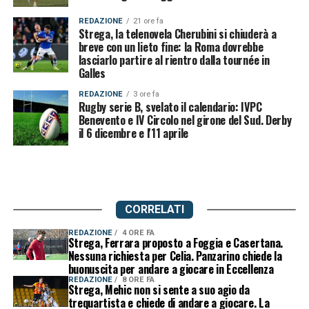
REDAZIONE
21 ore fa
Strega, la telenovela Cherubini si chiuderà a
breve con un lieto fine: la Roma dovrebbe
lasciarlo partire al rientro dalla tournée in
Galles
REDAZIONE
3 ore fa
Rugby serie B, svelato il calendario: IVPC
Benevento e IV Circolo nel girone del Sud. Derby
il 6 dicembre e l'11 aprile
CORRELATI
REDAZIONE
4 ORE FA
Strega, Ferrara proposto a Foggia e Casertana.
Nessuna richiesta per Celia. Panzarino chiede la
buonuscita per andare a giocare in Eccellenza
REDAZIONE
8 ORE FA
Strega, Mehic non si sente a suo agio da
trequartista e chiede di andare a giocare. La