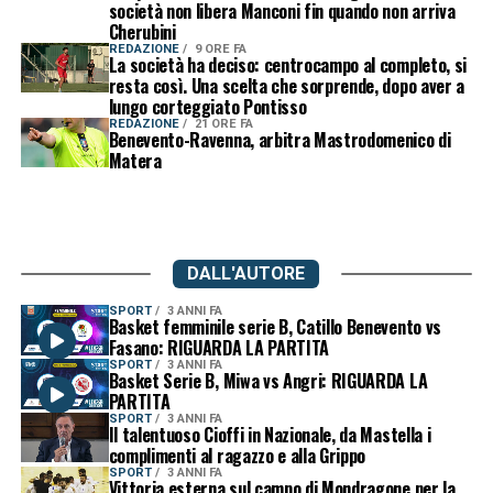
società non libera Manconi fin quando non arriva
Cherubini
REDAZIONE
9 ORE FA
La società ha deciso: centrocampo al completo, si
resta così. Una scelta che sorprende, dopo aver a
lungo corteggiato Pontisso
REDAZIONE
21 ORE FA
Benevento-Ravenna, arbitra Mastrodomenico di
Matera
DALL'AUTORE
SPORT
3 ANNI FA
Basket femminile serie B, Catillo Benevento vs
Fasano: RIGUARDA LA PARTITA
SPORT
3 ANNI FA
Basket Serie B, Miwa vs Angri: RIGUARDA LA
PARTITA
SPORT
3 ANNI FA
Il talentuoso Cioffi in Nazionale, da Mastella i
complimenti al ragazzo e alla Grippo
SPORT
3 ANNI FA
Vittoria esterna sul campo di Mondragone per la