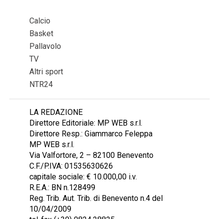
Calcio
Basket
Pallavolo
TV
Altri sport
NTR24
LA REDAZIONE
Direttore Editoriale: MP WEB s.r.l.
Direttore Resp.: Giammarco Feleppa
MP WEB s.r.l.
Via Valfortore, 2 – 82100 Benevento
C.F./P.IVA: 01535630626
capitale sociale: € 10.000,00 i.v.
R.E.A.: BN n.128499
Reg. Trib. Aut. Trib. di Benevento n.4 del
10/04/2009