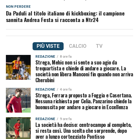
NON PERDERE
Da Paduli al titolo italiano di kickboxing: il campione
sannita Andrea Festa si racconta a Ntr24
PIÙ VISTE
CALCIO
TV
REDAZIONE
8 ore fa
Strega, Mehic non si sente a suo agio da
trequartista e chiede di andare a giocare. La
società non libera Manconi fin quando non arriva
Cherubini
REDAZIONE
4 ore fa
Strega, Ferrara proposto a Foggia e Casertana.
Nessuna richiesta per Celia. Panzarino chiede la
buonuscita per andare a giocare in Eccellenza
REDAZIONE
9 ore fa
La società ha deciso: centrocampo al completo,
si resta così. Una scelta che sorprende, dopo
aver a lungo corteggiato Pontisso