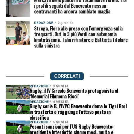
Mercato delle punte in B totalmente fermo. Tra
i profili seguiti dal Benevento nessun
centravanti ha ancora cambiato maglia
REDAZIONE
2 giorni fa
Strega, Floro alle prese con l’emergenza sulla
trequarti. Out in 3 più Verdi con autonomia
limitatissima. Talia rifinitore e Battista titolare
sulla sinistra
CORRELATI
REDAZIONE
3 MESI FA
Rugby, il IV Circolo Benevento protagonista al
‘Memorial Filomena Ricci’
REDAZIONE
4 MESI FA
Rugby serie B, l’IVPC Benevento doma le Tigri Bari
in trasferta e raggiunge l’ottavo posto in
classifica
REDAZIONE
5 MESI FA
Pesanti sanzioni per l’US Rugby Benevento:
presidente interdetto cinque mesi, multa e