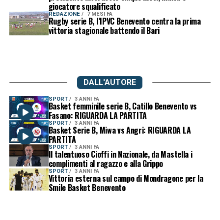
giocatore squalificato
REDAZIONE
7 MESI FA
Rugby serie B, l’IPVC Benevento centra la prima
vittoria stagionale battendo il Bari
DALL'AUTORE
SPORT
3 ANNI FA
Basket femminile serie B, Catillo Benevento vs
Fasano: RIGUARDA LA PARTITA
SPORT
3 ANNI FA
Basket Serie B, Miwa vs Angri: RIGUARDA LA
PARTITA
SPORT
3 ANNI FA
Il talentuoso Cioffi in Nazionale, da Mastella i
complimenti al ragazzo e alla Grippo
SPORT
3 ANNI FA
Vittoria esterna sul campo di Mondragone per la
Smile Basket Benevento