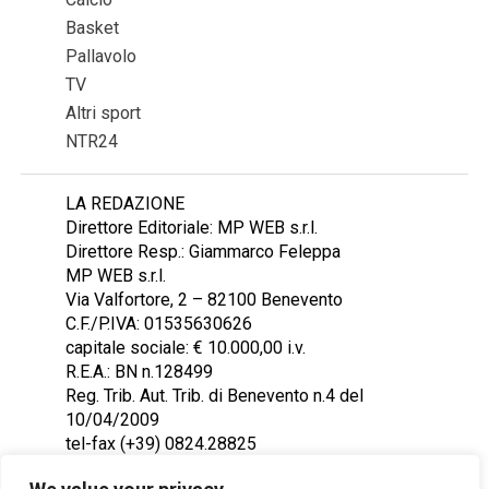
Basket
Pallavolo
TV
Altri sport
NTR24
LA REDAZIONE
Direttore Editoriale: MP WEB s.r.l.
Direttore Resp.: Giammarco Feleppa
MP WEB s.r.l.
Via Valfortore, 2 – 82100 Benevento
C.F./P.IVA: 01535630626
capitale sociale: € 10.000,00 i.v.
R.E.A.: BN n.128499
Reg. Trib. Aut. Trib. di Benevento n.4 del
10/04/2009
tel-fax (+39) 0824.28825
Contattaci: redazione@ntr24.tv