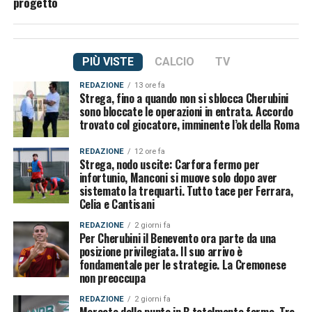
progetto
PIÙ VISTE
CALCIO
TV
REDAZIONE
13 ore fa
Strega, fino a quando non si sblocca Cherubini
sono bloccate le operazioni in entrata. Accordo
trovato col giocatore, imminente l’ok della Roma
REDAZIONE
12 ore fa
Strega, nodo uscite: Carfora fermo per
infortunio, Manconi si muove solo dopo aver
sistemato la trequarti. Tutto tace per Ferrara,
Celia e Cantisani
REDAZIONE
2 giorni fa
Per Cherubini il Benevento ora parte da una
posizione privilegiata. Il suo arrivo è
fondamentale per le strategie. La Cremonese
non preoccupa
REDAZIONE
2 giorni fa