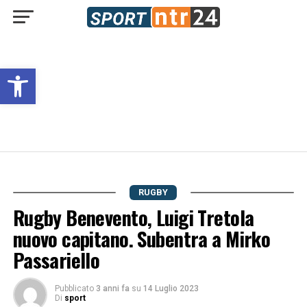
Open toolbar
RUGBY
Rugby Benevento, Luigi Tretola
nuovo capitano. Subentra a Mirko
Passariello
Pubblicato
3 anni fa
su
14 Luglio 2023
Di
sport