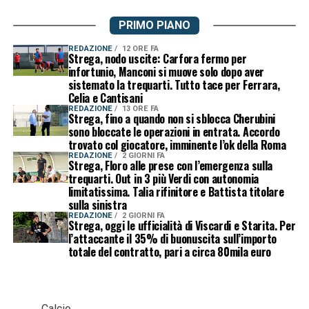
PRIMO PIANO
REDAZIONE
12 ORE FA
Strega, nodo uscite: Carfora fermo per
infortunio, Manconi si muove solo dopo aver
sistemato la trequarti. Tutto tace per Ferrara,
Celia e Cantisani
REDAZIONE
13 ORE FA
Strega, fino a quando non si sblocca Cherubini
sono bloccate le operazioni in entrata. Accordo
trovato col giocatore, imminente l’ok della Roma
REDAZIONE
2 GIORNI FA
Strega, Floro alle prese con l’emergenza sulla
trequarti. Out in 3 più Verdi con autonomia
limitatissima. Talia rifinitore e Battista titolare
sulla sinistra
REDAZIONE
2 GIORNI FA
Strega, oggi le ufficialità di Viscardi e Starita. Per
l’attaccante il 35% di buonuscita sull’importo
totale del contratto, pari a circa 80mila euro
Calcio