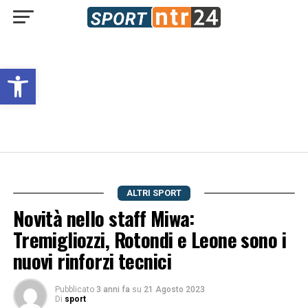
Open toolbar
ALTRI SPORT
Novità nello staff Miwa:
Tremigliozzi
, Rotondi e Leone sono i
nuovi rinforzi tecnici
Pubblicato
3 anni fa
su
21 Agosto 2023
Di
sport