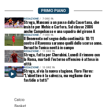
PRIMO PIANO
REDAZIONE
7 ORE FA
Strega, Manconi a un passo dalla Casertana, che
insiste per Mehic e Carfora. Sul classe 2006
anche Campobasso e una squadra del girone A
REDAZIONE
7 ORE FA
Il Benevento nel segno della continuità: 10/11
contro il Ravenna saranno quelli dello scorso anno.
Beruatto l’unica novità in campo
REDAZIONE
11 ORE FA
Strega, fatta per Cherubini. Lunedì il rinnovo con
la Roma, martedì l’esterno offensivo è atteso in
città
REDAZIONE
13 ORE FA
Strega, al via la nuova stagione. Floro Flores:
“L’obiettivo è la salvezza, ma vogliamo dare
fastidio a tutti”
Calcio
Basket