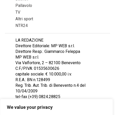
Pallavolo
TV
Altri sport
NTR24
LA REDAZIONE
Direttore Editoriale: MP WEB s.r.l.
Direttore Resp.: Giammarco Feleppa
MP WEB s.r.l.
Via Valfortore, 2 – 82100 Benevento
C.F./P.IVA: 01535630626
capitale sociale: € 10.000,00 i.v.
R.E.A.: BN n.128499
Reg. Trib. Aut. Trib. di Benevento n.4 del
10/04/2009
tel-fax (+39) 0824.28825
Contattaci: redazione@ntr24.tv
We value your privacy