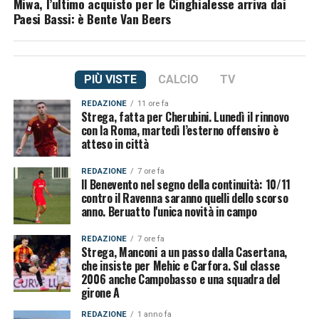
Miwa, l’ultimo acquisto per le Cinghialesse arriva dai
Paesi Bassi: è Bente Van Beers
PIÙ VISTE
CALCIO
TV
REDAZIONE
11 ore fa
Strega, fatta per Cherubini. Lunedì il rinnovo
con la Roma, martedì l’esterno offensivo è
atteso in città
REDAZIONE
7 ore fa
Il Benevento nel segno della continuità: 10/11
contro il Ravenna saranno quelli dello scorso
anno. Beruatto l'unica novità in campo
REDAZIONE
7 ore fa
Strega, Manconi a un passo dalla Casertana,
che insiste per Mehic e Carfora. Sul classe
2006 anche Campobasso e una squadra del
girone A
REDAZIONE
1 anno fa