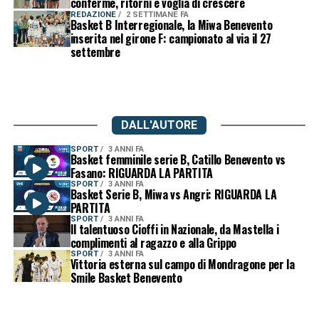
conferme, ritorni e voglia di crescere
REDAZIONE
2 SETTIMANE FA
Basket B Interregionale, la Miwa Benevento
inserita nel girone F: campionato al via il 27
settembre
DALL'AUTORE
SPORT
3 ANNI FA
Basket femminile serie B, Catillo Benevento vs
Fasano: RIGUARDA LA PARTITA
SPORT
3 ANNI FA
Basket Serie B, Miwa vs Angri: RIGUARDA LA
PARTITA
SPORT
3 ANNI FA
Il talentuoso Cioffi in Nazionale, da Mastella i
complimenti al ragazzo e alla Grippo
SPORT
3 ANNI FA
Vittoria esterna sul campo di Mondragone per la
Smile Basket Benevento