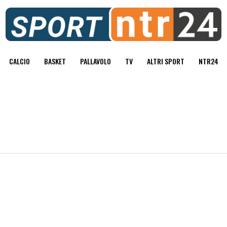
CALCIO
BASKET
PALLAVOLO
TV
ALTRI SPORT
NTR24