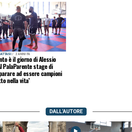
RATTASI
2 ANNI FA
to è il giorno di Alessio
l PalaParente stage di
parare ad essere campioni
to nella vita’
DALL'AUTORE