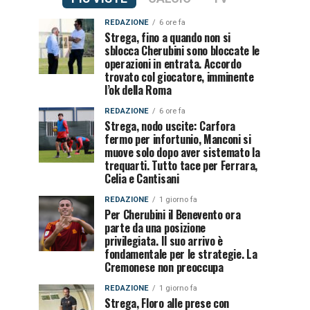
REDAZIONE
6 ore fa
Strega, fino a quando non si
sblocca Cherubini sono bloccate le
operazioni in entrata. Accordo
trovato col giocatore, imminente
l’ok della Roma
REDAZIONE
6 ore fa
Strega, nodo uscite: Carfora
fermo per infortunio, Manconi si
muove solo dopo aver sistemato la
trequarti. Tutto tace per Ferrara,
Celia e Cantisani
REDAZIONE
1 giorno fa
Per Cherubini il Benevento ora
parte da una posizione
privilegiata. Il suo arrivo è
fondamentale per le strategie. La
Cremonese non preoccupa
REDAZIONE
1 giorno fa
Strega, Floro alle prese con