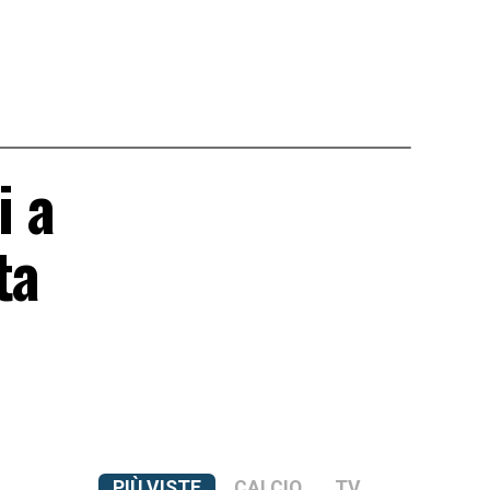
i a
ta
PIÙ VISTE
CALCIO
TV