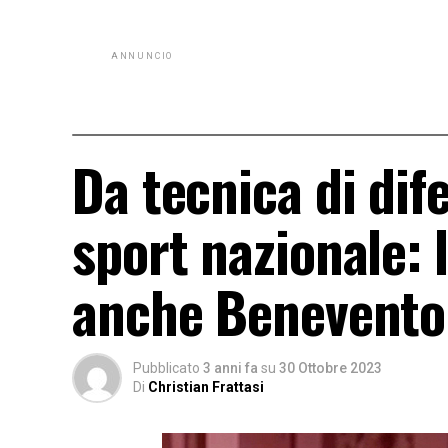
ANNUNCIO
Da tecnica di dife
sport nazionale: 
anche Benevento
Pubblicato
3 anni fa
su
30 Ottobre 2023
Di
Christian Frattasi