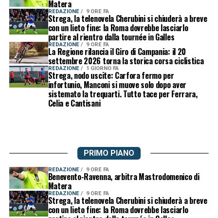
Matera
REDAZIONE
9 ORE FA
Strega, la telenovela Cherubini si chiuderà a breve
con un lieto fine: la Roma dovrebbe lasciarlo
partire al rientro dalla tournée in Galles
REDAZIONE
9 ORE FA
La Regione rilancia il Giro di Campania: il 20
settembre 2026 torna la storica corsa ciclistica
REDAZIONE
1 GIORNO FA
Strega, nodo uscite: Carfora fermo per
infortunio, Manconi si muove solo dopo aver
sistemato la trequarti. Tutto tace per Ferrara,
Celia e Cantisani
PRIMO PIANO
REDAZIONE
9 ORE FA
Benevento-Ravenna, arbitra Mastrodomenico di
Matera
REDAZIONE
9 ORE FA
Strega, la telenovela Cherubini si chiuderà a breve
con un lieto fine: la Roma dovrebbe lasciarlo