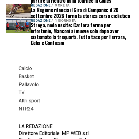
partire al rientro dalla tournée in Galles
REDAZIONE
9 ORE FA
La Regione rilancia il Giro di Campania: il 20
settembre 2026 torna la storica corsa ciclistica
REDAZIONE
1 GIORNO FA
Strega, nodo uscite: Carfora fermo per
infortunio, Manconi si muove solo dopo aver
sistemato la trequarti. Tutto tace per Ferrara,
Celia e Cantisani
Calcio
Basket
Pallavolo
TV
Altri sport
NTR24
LA REDAZIONE
Direttore Editoriale: MP WEB s.r.l.