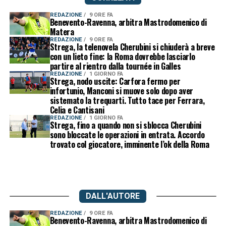
REDAZIONE
9 ORE FA
Benevento-Ravenna, arbitra Mastrodomenico di
Matera
REDAZIONE
9 ORE FA
Strega, la telenovela Cherubini si chiuderà a breve
con un lieto fine: la Roma dovrebbe lasciarlo
partire al rientro dalla tournée in Galles
REDAZIONE
1 GIORNO FA
Strega, nodo uscite: Carfora fermo per
infortunio, Manconi si muove solo dopo aver
sistemato la trequarti. Tutto tace per Ferrara,
Celia e Cantisani
REDAZIONE
1 GIORNO FA
Strega, fino a quando non si sblocca Cherubini
sono bloccate le operazioni in entrata. Accordo
trovato col giocatore, imminente l’ok della Roma
DALL'AUTORE
REDAZIONE
9 ORE FA
Benevento-Ravenna, arbitra Mastrodomenico di