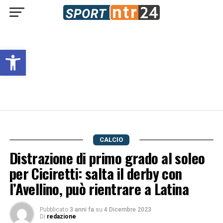
Open toolbar
CALCIO
Distrazione di primo grado al soleo
per Ciciretti: salta il derby con
l’Avellino, può rientrare a Latina
Pubblicato
3 anni fa
su
4 Dicembre 2023
Di
redazione