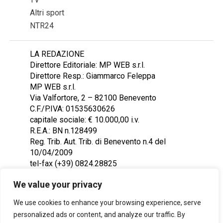
Altri sport
NTR24
LA REDAZIONE
Direttore Editoriale: MP WEB s.r.l.
Direttore Resp.: Giammarco Feleppa
MP WEB s.r.l.
Via Valfortore, 2 – 82100 Benevento
C.F./P.IVA: 01535630626
capitale sociale: € 10.000,00 i.v.
R.E.A.: BN n.128499
Reg. Trib. Aut. Trib. di Benevento n.4 del
10/04/2009
tel-fax (+39) 0824.28825
Contattaci: redazione@ntr24.tv
We value your privacy
We use cookies to enhance your browsing experience, serve
personalized ads or content, and analyze our traffic. By