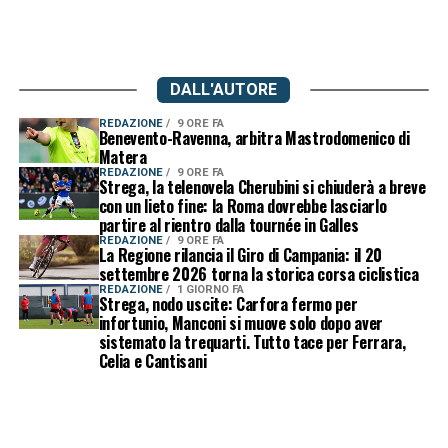
DALL'AUTORE
REDAZIONE
9 ORE FA
Benevento-Ravenna, arbitra Mastrodomenico di
Matera
REDAZIONE
9 ORE FA
Strega, la telenovela Cherubini si chiuderà a breve
con un lieto fine: la Roma dovrebbe lasciarlo
partire al rientro dalla tournée in Galles
REDAZIONE
9 ORE FA
La Regione rilancia il Giro di Campania: il 20
settembre 2026 torna la storica corsa ciclistica
REDAZIONE
1 GIORNO FA
Strega, nodo uscite: Carfora fermo per
infortunio, Manconi si muove solo dopo aver
sistemato la trequarti. Tutto tace per Ferrara,
Celia e Cantisani