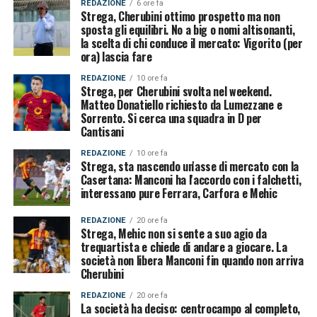
REDAZIONE
6 ore fa
Strega, Cherubini ottimo prospetto ma non
sposta gli equilibri. No a big o nomi altisonanti,
la scelta di chi conduce il mercato: Vigorito (per
ora) lascia fare
REDAZIONE
10 ore fa
Strega, per Cherubini svolta nel weekend.
Matteo Donatiello richiesto da Lumezzane e
Sorrento. Si cerca una squadra in D per
Cantisani
REDAZIONE
10 ore fa
Strega, sta nascendo un'asse di mercato con la
Casertana: Manconi ha l'accordo con i falchetti,
interessano pure Ferrara, Carfora e Mehic
REDAZIONE
20 ore fa
Strega, Mehic non si sente a suo agio da
trequartista e chiede di andare a giocare. La
società non libera Manconi fin quando non arriva
Cherubini
REDAZIONE
20 ore fa
La società ha deciso: centrocampo al completo,