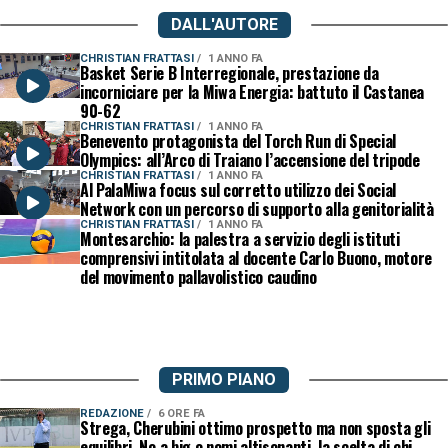
DALL'AUTORE
CHRISTIAN FRATTASI
1 ANNO FA
Basket Serie B Interregionale, prestazione da
incorniciare per la Miwa Energia: battuto il Castanea
90-62
CHRISTIAN FRATTASI
1 ANNO FA
Benevento protagonista del Torch Run di Special
Olympics: all’Arco di Traiano l’accensione del tripode
CHRISTIAN FRATTASI
1 ANNO FA
Al PalaMiwa focus sul corretto utilizzo dei Social
Network con un percorso di supporto alla genitorialità
CHRISTIAN FRATTASI
1 ANNO FA
Montesarchio: la palestra a servizio degli istituti
comprensivi intitolata al docente Carlo Buono, motore
del movimento pallavolistico caudino
PRIMO PIANO
REDAZIONE
6 ORE FA
Strega, Cherubini ottimo prospetto ma non sposta gli
equilibri. No a big o nomi altisonanti, la scelta di chi