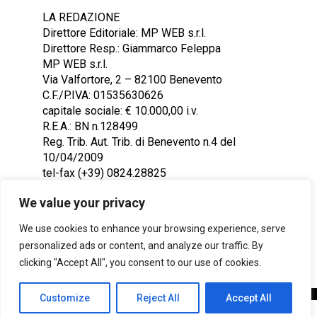
LA REDAZIONE
Direttore Editoriale: MP WEB s.r.l.
Direttore Resp.: Giammarco Feleppa
MP WEB s.r.l.
Via Valfortore, 2 – 82100 Benevento
C.F./P.IVA: 01535630626
capitale sociale: € 10.000,00 i.v.
R.E.A.: BN n.128499
Reg. Trib. Aut. Trib. di Benevento n.4 del
10/04/2009
tel-fax (+39) 0824.28825
Contattaci: redazione@ntr24.tv
We value your privacy
We use cookies to enhance your browsing experience, serve
personalized ads or content, and analyze our traffic. By
clicking "Accept All", you consent to our use of cookies.
Customize
Reject All
Accept All
Copyright © 2023 Intelligentia S.r.l.
SHARE
TWEET