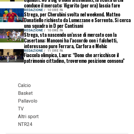
conduce il mercato: Vigorito (per ora) lascia fare
REDAZIONE
10 ORE FA
Strega, per Cherubini svolta nel weekend. Matteo
Donatiello richiesto da Lumezzane e Sorrento. Si cerca
una squadra in D per Cantisani
REDAZIONE
10 ORE FA
Strega, sta nascendo un’asse di mercato con la
Casertana: Manconi ha l’accordo con i falchetti,
interessano pure Ferrara, Carfora e Mehic
REDAZIONE
11 ORE FA
Fiaccola olimpica, Lauro: “Dono che arricchisce il
patrimonio cittadino, troveremo posizione consona”
Calcio
Basket
Pallavolo
TV
Altri sport
NTR24