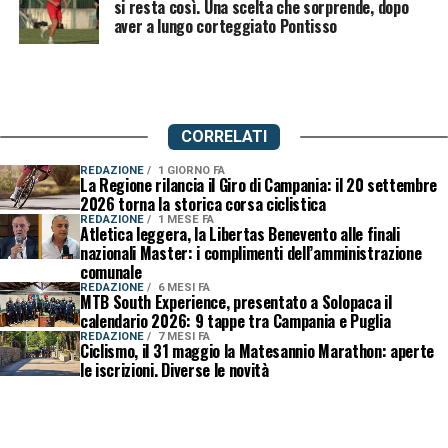
si resta così. Una scelta che sorprende, dopo
aver a lungo corteggiato Pontisso
CORRELATI
REDAZIONE
1 GIORNO FA
La Regione rilancia il Giro di Campania: il 20 settembre
2026 torna la storica corsa ciclistica
REDAZIONE
1 MESE FA
Atletica leggera, la Libertas Benevento alle finali
nazionali Master: i complimenti dell’amministrazione
comunale
REDAZIONE
6 MESI FA
MTB South Experience, presentato a Solopaca il
calendario 2026: 9 tappe tra Campania e Puglia
REDAZIONE
7 MESI FA
Ciclismo, il 31 maggio la Matesannio Marathon: aperte
le iscrizioni. Diverse le novità