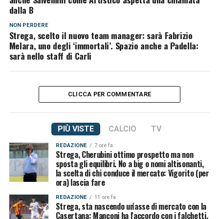
dalla B
NON PERDERE
Strega, scelto il nuovo team manager: sarà Fabrizio
Melara, uno degli ‘immortali’. Spazio anche a Padella:
sarà nello staff di Carli
CLICCA PER COMMENTARE
PIÙ VISTE
CALCIO
TV
REDAZIONE
7 ore fa
Strega, Cherubini ottimo prospetto ma non
sposta gli equilibri. No a big o nomi altisonanti,
la scelta di chi conduce il mercato: Vigorito (per
ora) lascia fare
REDAZIONE
11 ore fa
Strega, sta nascendo un'asse di mercato con la
Casertana: Manconi ha l'accordo con i falchetti,