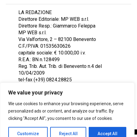
LA REDAZIONE
Direttore Editoriale: MP WEB s.r.l.
Direttore Resp.: Giammarco Feleppa
MP WEB s.r.l.
Via Valfortore, 2 – 82100 Benevento
C.F./P.IVA: 01535630626
capitale sociale: € 10.000,00 i.v.
R.E.A.: BN n.128499
Reg. Trib. Aut. Trib. di Benevento n.4 del
10/04/2009
tel-fax (+39) 0824.28825
Contattaci: redazione@ntr24.tv
We value your privacy
We use cookies to enhance your browsing experience, serve
personalized ads or content, and analyze our traffic. By
clicking "Accept All", you consent to our use of cookies.
Customize
Reject All
Accept All