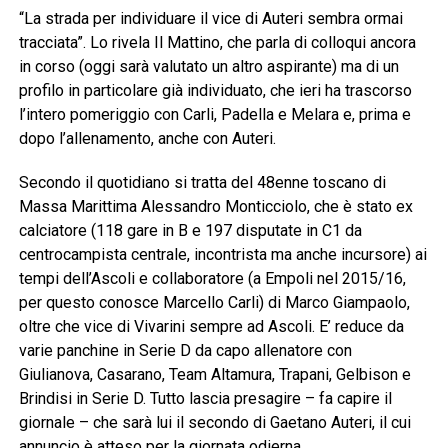
“La strada per individuare il vice di Auteri sembra ormai
tracciata”. Lo rivela Il Mattino, che parla di colloqui ancora
in corso (oggi sarà valutato un altro aspirante) ma di un
profilo in particolare già individuato, che ieri ha trascorso
l’intero pomeriggio con Carli, Padella e Melara e, prima e
dopo l’allenamento, anche con Auteri.
Secondo il quotidiano si tratta del 48enne toscano di
Massa Marittima Alessandro Monticciolo, che è stato ex
calciatore (118 gare in B e 197 disputate in C1 da
centrocampista centrale, incontrista ma anche incursore) ai
tempi dell’Ascoli e collaboratore (a Empoli nel 2015/16,
per questo conosce Marcello Carli) di Marco Giampaolo,
oltre che vice di Vivarini sempre ad Ascoli. E’ reduce da
varie panchine in Serie D da capo allenatore con
Giulianova, Casarano, Team Altamura, Trapani, Gelbison e
Brindisi in Serie D. Tutto lascia presagire – fa capire il
giornale – che sarà lui il secondo di Gaetano Auteri, il cui
annuncio è atteso per la giornata odierna.