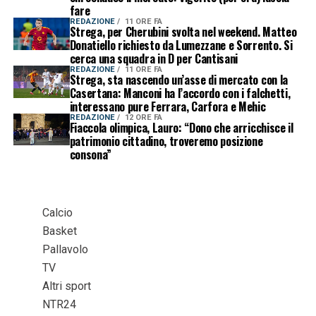
fare
REDAZIONE
11 ORE FA
Strega, per Cherubini svolta nel weekend. Matteo
Donatiello richiesto da Lumezzane e Sorrento. Si
cerca una squadra in D per Cantisani
REDAZIONE
11 ORE FA
Strega, sta nascendo un’asse di mercato con la
Casertana: Manconi ha l’accordo con i falchetti,
interessano pure Ferrara, Carfora e Mehic
REDAZIONE
12 ORE FA
Fiaccola olimpica, Lauro: “Dono che arricchisce il
patrimonio cittadino, troveremo posizione
consona”
Calcio
Basket
Pallavolo
TV
Altri sport
NTR24