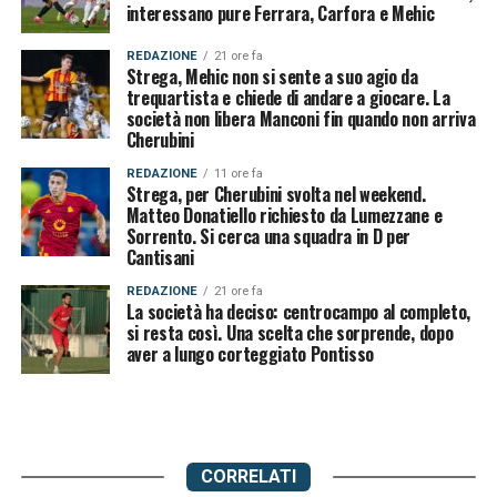
interessano pure Ferrara, Carfora e Mehic
REDAZIONE
21 ore fa
Strega, Mehic non si sente a suo agio da
trequartista e chiede di andare a giocare. La
società non libera Manconi fin quando non arriva
Cherubini
REDAZIONE
11 ore fa
Strega, per Cherubini svolta nel weekend.
Matteo Donatiello richiesto da Lumezzane e
Sorrento. Si cerca una squadra in D per
Cantisani
REDAZIONE
21 ore fa
La società ha deciso: centrocampo al completo,
si resta così. Una scelta che sorprende, dopo
aver a lungo corteggiato Pontisso
CORRELATI