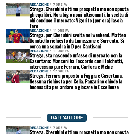
REDAZIONE
7 ORE FA
Strega, Cherubini ottimo prospetto ma non sposta
gli equilibri. No a big o nomi altisonanti, la scelta di
chi conduce il mercato: Vigorito (per ora) lascia
fare
REDAZIONE
11 ORE FA
Strega, per Cherubini svolta nel weekend. Matteo
Donatiello richiesto da Lumezzane e Sorrento. Si
cerca una squadra in D per Cantisani
REDAZIONE
11 ORE FA
Strega, sta nascendo un’asse di mercato con la
Casertana: Manconi ha l’accordo con i falchetti,
interessano pure Ferrara, Carfora e Mehic
REDAZIONE
17 ORE FA
Strega, Ferrara proposto a Foggia e Casertana.
Nessuna richiesta per Celia. Panzarino chiede la
buonuscita per andare a giocare in Eccellenza
DALL'AUTORE
REDAZIONE
7 ORE FA
Strega, Cherubini ottimo prospetto ma non sposta