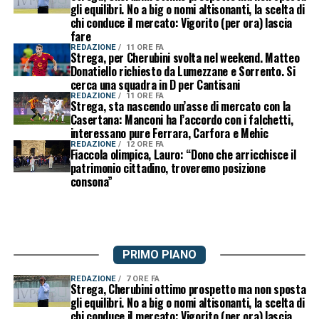
gli equilibri. No a big o nomi altisonanti, la scelta di
chi conduce il mercato: Vigorito (per ora) lascia
fare
REDAZIONE
11 ORE FA
Strega, per Cherubini svolta nel weekend. Matteo
Donatiello richiesto da Lumezzane e Sorrento. Si
cerca una squadra in D per Cantisani
REDAZIONE
11 ORE FA
Strega, sta nascendo un’asse di mercato con la
Casertana: Manconi ha l’accordo con i falchetti,
interessano pure Ferrara, Carfora e Mehic
REDAZIONE
12 ORE FA
Fiaccola olimpica, Lauro: “Dono che arricchisce il
patrimonio cittadino, troveremo posizione
consona”
PRIMO PIANO
REDAZIONE
7 ORE FA
Strega, Cherubini ottimo prospetto ma non sposta
gli equilibri. No a big o nomi altisonanti, la scelta di
chi conduce il mercato: Vigorito (per ora) lascia