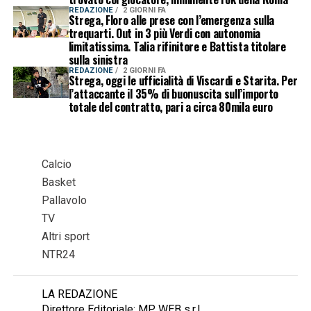
REDAZIONE
2 GIORNI FA
Strega, Floro alle prese con l’emergenza sulla
trequarti. Out in 3 più Verdi con autonomia
limitatissima. Talia rifinitore e Battista titolare
sulla sinistra
REDAZIONE
2 GIORNI FA
Strega, oggi le ufficialità di Viscardi e Starita. Per
l’attaccante il 35% di buonuscita sull’importo
totale del contratto, pari a circa 80mila euro
Calcio
Basket
Pallavolo
TV
Altri sport
NTR24
LA REDAZIONE
Direttore Editoriale: MP WEB s.r.l.