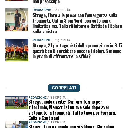
non preoccupa
REDAZIONE
2 giorni fa
Strega, Floro alle prese con l’emergenza sulla
trequarti. Out in 3 più Verdi con autonomia
limitatissima. Talia rifinitore e Battista titolare
sulla sinistra
REDAZIONE
2 giorni fa
Strega, 21 protagonisti della promozione in B. Di
questi ben 8 sarebbero ancora titolari. Saranno
in grado di affrontare la sfida?
CORRELATI
REDAZIONE
18 ORE FA
Strega, nodo uscite: Carfora fermo per
infortunio, Manconi si muove solo dopo aver
sistemato la trequarti. Tutto tace per Ferrara,
Celia e Cantisani
REDAZIONE
19 ORE FA
Strega, fino a quando non si sblocca Cherubini