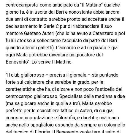
centrocampista, come anticipato da “Il Mattino” qualche
giorno fa, è in uscita dal Bari e nonostante abbia ancora
due anni di contratto sarebbe pronto ad accettare anche il
declassamento in Serie C pur di riabbracciare il suo
mentore Gaetano Auteri (che lo ha avuto a Catanzaro e poi
fu lui stesso a sollecitarne l’acquisto da parte del Bari
quando allenò i galletti). L’accordo è ad un passo e già
oggi Maita potrebbe diventare un giocatore del
Benevento”. Lo scrive Il Mattino.
“Il club giallorosso – precisa il giornale – sta puntando
forte sul calciatore che sarebbe in grado, per le
caratteristiche che ha, di alzare e non poco l’asticella del
centrocampo giallorosso. Specialista della mediana a due
(ma sa giocare anche in quella a tre), Maita sarebbe
perfetto per lo scacchiere tattico di Auteri, di cui già
conosce impostazione e filosofia, e darebbe una mano
anche nello spogliatoio essendo da sempre un colonnello
del tecnico di Floridia. Il Benevento vuole fare il salto di