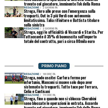
trovato col giocatore, imminente l’ok della Roma
REDAZIONE
2 GIORNI FA
Strega, Floro alle prese con l’emergenza sulla
trequarti. Out in 3 più Verdi con autonomia
limitatissima. Talia rifinitore e Battista titolare
sulla sinistra
REDAZIONE
2 GIORNI FA
Strega, oggi le ufficialità di Viscardi e Starita. Per
l’attaccante il 35% di buonuscita sull’importo
totale del contratto, pari a circa 80mila euro
PRIMO PIANO
REDAZIONE
18 ORE FA
Strega, nodo uscite: Carfora fermo per
infortunio, Manconi si muove solo dopo aver
sistemato la trequarti. Tutto tace per Ferrara,
Celia e Cantisani
REDAZIONE
19 ORE FA
Strega, fino a quando non si sblocca Cherubini
sono bloccate le operazioni in entrata. Accordo
trovato col giocatore, imminente l’ok della Roma