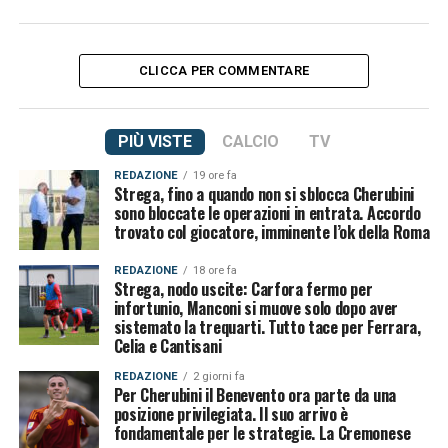
CLICCA PER COMMENTARE
PIÙ VISTE
CALCIO
TV
REDAZIONE
19 ore fa
Strega, fino a quando non si sblocca Cherubini
sono bloccate le operazioni in entrata. Accordo
trovato col giocatore, imminente l’ok della Roma
REDAZIONE
18 ore fa
Strega, nodo uscite: Carfora fermo per
infortunio, Manconi si muove solo dopo aver
sistemato la trequarti. Tutto tace per Ferrara,
Celia e Cantisani
REDAZIONE
2 giorni fa
Per Cherubini il Benevento ora parte da una
posizione privilegiata. Il suo arrivo è
fondamentale per le strategie. La Cremonese