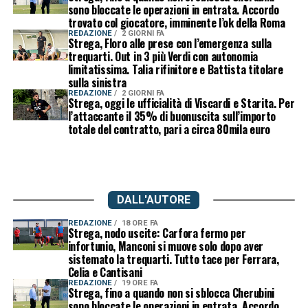
sono bloccate le operazioni in entrata. Accordo
trovato col giocatore, imminente l’ok della Roma
REDAZIONE
2 GIORNI FA
Strega, Floro alle prese con l’emergenza sulla
trequarti. Out in 3 più Verdi con autonomia
limitatissima. Talia rifinitore e Battista titolare
sulla sinistra
REDAZIONE
2 GIORNI FA
Strega, oggi le ufficialità di Viscardi e Starita. Per
l’attaccante il 35% di buonuscita sull’importo
totale del contratto, pari a circa 80mila euro
DALL'AUTORE
REDAZIONE
18 ORE FA
Strega, nodo uscite: Carfora fermo per
infortunio, Manconi si muove solo dopo aver
sistemato la trequarti. Tutto tace per Ferrara,
Celia e Cantisani
REDAZIONE
19 ORE FA
Strega, fino a quando non si sblocca Cherubini
sono bloccate le operazioni in entrata. Accordo