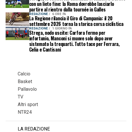
con un lieto fine: la Roma dovrebbe lasciarlo
partire al rientro dalla tournée in Galles
REDAZIONE
6 ORE FA
La Regione rilancia il Giro di Campania: il 20
settembre 2026 torna la storica corsa ciclistica
REDAZIONE
1 GIORNO FA
Strega, nodo uscite: Carfora fermo per
infortunio, Manconi si muove solo dopo aver
sistemato la trequarti. Tutto tace per Ferrara,
Celia e Cantisani
Calcio
Basket
Pallavolo
TV
Altri sport
NTR24
LA REDAZIONE