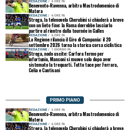
REDAZIONE
6 ORE FA
Benevento-Ravenna, arbitra Mastrodomenico di
Matera
REDAZIONE
6 ORE FA
Strega, la telenovela Cherubini si chiuderà a breve
con un lieto fine: la Roma dovrebbe lasciarlo
partire al rientro dalla tournée in Galles
REDAZIONE
6 ORE FA
La Regione rilancia il Giro di Campania: il 20
settembre 2026 torna la storica corsa ciclistica
REDAZIONE
1 GIORNO FA
Strega, nodo uscite: Carfora fermo per
infortunio, Manconi si muove solo dopo aver
sistemato la trequarti. Tutto tace per Ferrara,
Celia e Cantisani
PRIMO PIANO
REDAZIONE
6 ORE FA
Benevento-Ravenna, arbitra Mastrodomenico di
Matera
REDAZIONE
6 ORE FA
Strega, la telenovela Cherubini si chiuderà a breve