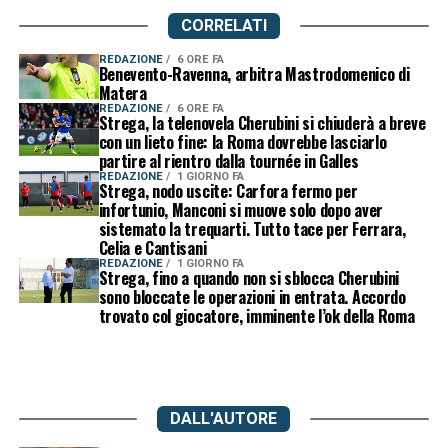
CORRELATI
REDAZIONE
6 ORE FA
Benevento-Ravenna, arbitra Mastrodomenico di
Matera
REDAZIONE
6 ORE FA
Strega, la telenovela Cherubini si chiuderà a breve
con un lieto fine: la Roma dovrebbe lasciarlo
partire al rientro dalla tournée in Galles
REDAZIONE
1 GIORNO FA
Strega, nodo uscite: Carfora fermo per
infortunio, Manconi si muove solo dopo aver
sistemato la trequarti. Tutto tace per Ferrara,
Celia e Cantisani
REDAZIONE
1 GIORNO FA
Strega, fino a quando non si sblocca Cherubini
sono bloccate le operazioni in entrata. Accordo
trovato col giocatore, imminente l’ok della Roma
DALL'AUTORE