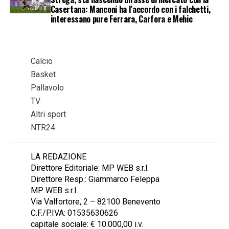
Casertana: Manconi ha l’accordo con i falchetti,
interessano pure Ferrara, Carfora e Mehic
Calcio
Basket
Pallavolo
TV
Altri sport
NTR24
LA REDAZIONE
Direttore Editoriale: MP WEB s.r.l.
Direttore Resp.: Giammarco Feleppa
MP WEB s.r.l.
Via Valfortore, 2 – 82100 Benevento
C.F./P.IVA: 01535630626
capitale sociale: € 10.000,00 i.v.