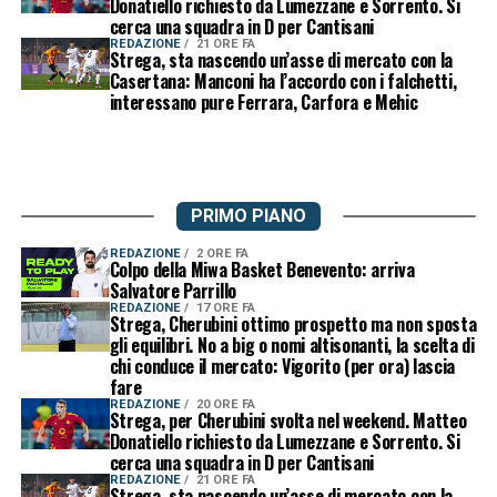
Donatiello richiesto da Lumezzane e Sorrento. Si
cerca una squadra in D per Cantisani
REDAZIONE
21 ORE FA
Strega, sta nascendo un’asse di mercato con la
Casertana: Manconi ha l’accordo con i falchetti,
interessano pure Ferrara, Carfora e Mehic
PRIMO PIANO
REDAZIONE
2 ORE FA
Colpo della Miwa Basket Benevento: arriva
Salvatore Parrillo
REDAZIONE
17 ORE FA
Strega, Cherubini ottimo prospetto ma non sposta
gli equilibri. No a big o nomi altisonanti, la scelta di
chi conduce il mercato: Vigorito (per ora) lascia
fare
REDAZIONE
20 ORE FA
Strega, per Cherubini svolta nel weekend. Matteo
Donatiello richiesto da Lumezzane e Sorrento. Si
cerca una squadra in D per Cantisani
REDAZIONE
21 ORE FA
Strega, sta nascendo un’asse di mercato con la