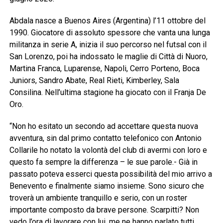
Abdala nasce a Buenos Aires (Argentina) l’11 ottobre del
1990. Giocatore di assoluto spessore che vanta una lunga
militanza in serie A, inizia il suo percorso nel futsal con il
San Lorenzo, poi ha indossato le maglie di Città di Nuoro,
Martina Franca, Luparense, Napoli, Cerro Porteno, Boca
Juniors, Sandro Abate, Real Rieti, Kimberley, Sala
Consilina. Nell’ultima stagione ha giocato con il Franja De
Oro.
“Non ho esitato un secondo ad accettare questa nuova
avventura, sin dal primo contatto telefonico con Antonio
Collarile ho notato la volontà del club di avermi con loro e
questo fa sempre la differenza – le sue parole.- Già in
passato poteva esserci questa possibilità del mio arrivo a
Benevento e finalmente siamo insieme. Sono sicuro che
troverà un ambiente tranquillo e serio, con un roster
importante composto da brave persone. Scarpitti? Non
vedo l’ora di lavorare con lui, me ne hanno parlato tutti