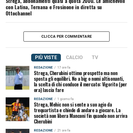
Strega, abbonamenti quasi a quota 2000. Le amichevoli
con Latina, Ternana e Frosinone in diretta su
Ottochannel
CLICCA PER COMMENTARE
PIÙ VISTE
CALCIO
TV
REDAZIONE
17 ore fa
Strega, Cherubini ottimo prospetto ma non
sposta gli equilibri. No a big o nomi altisonanti,
la scelta di chi conduce il mercato: Vigorito (per
ora) lascia fare
REDAZIONE
1 giorno fa
Strega, Mehic non si sente a suo agio da
trequartista e chiede di andare a giocare. La
società non libera Manconi fin quando non arriva
Cherubini
REDAZIONE
21 ore fa