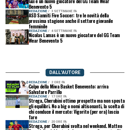
Gui è un nuovo giocatore del GG Team Wear
Benevento 5
REDAZIONE
3 SETTIMANE FA
ASD Sanniti Five Soccer: tre le novità della
prossima stagione anche il settore giovanile
femminile
REDAZIONE
4 SETTIMANE FA
Nicolas Lamas è un nuovo giocatore del GG Team
Wear Benevento 5
DALL'AUTORE
REDAZIONE
2 ORE FA
Colpo della Miwa Basket Benevento: arriva
Salvatore Parrillo
REDAZIONE
17 ORE FA
Strega, Cherubini ottimo prospetto ma non sposta
gli equilibri. No a big o nomi altisonanti, la scelta di
chi conduce il mercato: Vigorito (per ora) lascia
fare
REDAZIONE
20 ORE FA
Strega, per Cherubini svolta nel weekend. Matteo