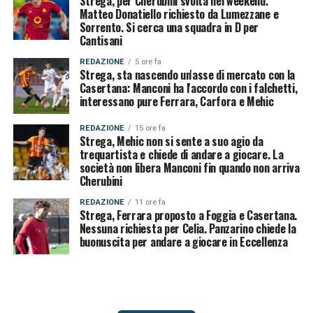
Strega, per Cherubini svolta nel weekend.
Matteo Donatiello richiesto da Lumezzane e
Sorrento. Si cerca una squadra in D per
Cantisani
REDAZIONE
5 ore fa
Strega, sta nascendo un'asse di mercato con la
Casertana: Manconi ha l'accordo con i falchetti,
interessano pure Ferrara, Carfora e Mehic
REDAZIONE
15 ore fa
Strega, Mehic non si sente a suo agio da
trequartista e chiede di andare a giocare. La
società non libera Manconi fin quando non arriva
Cherubini
REDAZIONE
11 ore fa
Strega, Ferrara proposto a Foggia e Casertana.
Nessuna richiesta per Celia. Panzarino chiede la
buonuscita per andare a giocare in Eccellenza