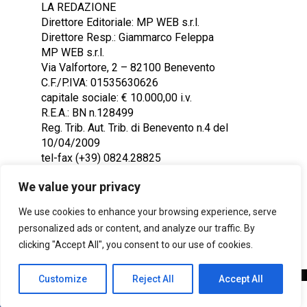
LA REDAZIONE
Direttore Editoriale: MP WEB s.r.l.
Direttore Resp.: Giammarco Feleppa
MP WEB s.r.l.
Via Valfortore, 2 – 82100 Benevento
C.F./P.IVA: 01535630626
capitale sociale: € 10.000,00 i.v.
R.E.A.: BN n.128499
Reg. Trib. Aut. Trib. di Benevento n.4 del
10/04/2009
tel-fax (+39) 0824.28825
Contattaci: redazione@ntr24.tv
We value your privacy
We use cookies to enhance your browsing experience, serve
personalized ads or content, and analyze our traffic. By
clicking "Accept All", you consent to our use of cookies.
Customize
Reject All
Accept All
Copyright © 2023 Intelligentia S.r.l.
SHARE
TWEET