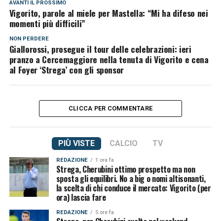
AVANTI IL ​​PROSSIMO
Vigorito, parole al miele per Mastella: “Mi ha difeso nei
momenti più difficili”
NON PERDERE
Giallorossi, prosegue il tour delle celebrazioni: ieri
pranzo a Cercemaggiore nella tenuta di Vigorito e cena
al Foyer ‘Strega’ con gli sponsor
CLICCA PER COMMENTARE
PIÙ VISTE
CALCIO
TV
REDAZIONE
1 ora fa
Strega, Cherubini ottimo prospetto ma non
sposta gli equilibri. No a big o nomi altisonanti,
la scelta di chi conduce il mercato: Vigorito (per
ora) lascia fare
REDAZIONE
5 ore fa