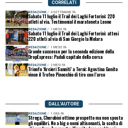
CORRELATI
REDAZIONE
4 SETTIMANE FA
Sabato 11 luglio il Trail dei Laghi Fortorini: 220
atleti al via. Testimonial il maratoneta Leone
REDAZIONE
1 MESE FA
Sabato 11 luglio il Trail dei Laghi Fortorini: attesi
220 atleti al via di San Giorgio la Molara
REDAZIONE
1 MESE FA
Grande successo per la seconda edizione della
DropExpress: Paduli capitale della corsa
REDAZIONE
2 MESI FA
Trionfo ‘Arcieri Sanniti’ a Terni: Agostina Genito
vince il Trofeo Pinocchio di tiro con l’arco
DALL'AUTORE
REDAZIONE
1 ORA FA
Strega, Cherubini ottimo prospetto ma non sposta
gli equilibri. No a big o nomi altisonanti, la scelta di