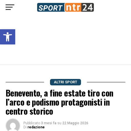
Open toolbar
ALTRI SPORT
Benevento, a fine estate tiro con
l’arco e podismo protagonisti in
centro storico
Pubblicato
3 mesi fa
su
22 Maggio 2026
Di
redazione