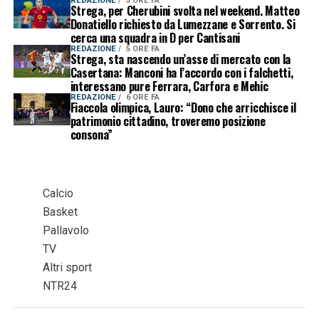
REDAZIONE
5 ORE FA
Strega, per Cherubini svolta nel weekend. Matteo
Donatiello richiesto da Lumezzane e Sorrento. Si
cerca una squadra in D per Cantisani
REDAZIONE
5 ORE FA
Strega, sta nascendo un’asse di mercato con la
Casertana: Manconi ha l’accordo con i falchetti,
interessano pure Ferrara, Carfora e Mehic
REDAZIONE
6 ORE FA
Fiaccola olimpica, Lauro: “Dono che arricchisce il
patrimonio cittadino, troveremo posizione
consona”
Calcio
Basket
Pallavolo
TV
Altri sport
NTR24