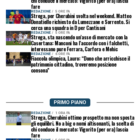
chi conduce il mercato: Vigorito (per ora) lascia
fare
REDAZIONE
5 ORE FA
Strega, per Cherubini svolta nel weekend. Matteo
Donatiello richiesto da Lumezzane e Sorrento. Si
cerca una squadra in D per Cantisani
REDAZIONE
5 ORE FA
Strega, sta nascendo un’asse di mercato con la
Casertana: Manconi ha l’accordo con i falchetti,
interessano pure Ferrara, Carfora e Mehic
REDAZIONE
6 ORE FA
Fiaccola olimpica, Lauro: “Dono che arricchisce il
patrimonio cittadino, troveremo posizione
consona”
PRIMO PIANO
REDAZIONE
1 ORA FA
Strega, Cherubini ottimo prospetto ma non sposta
gli equilibri. No a big o nomi altisonanti, la scelta di
chi conduce il mercato: Vigorito (per ora) lascia
fare