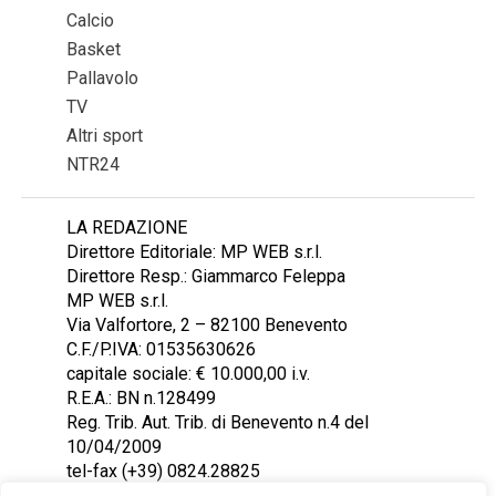
Calcio
Basket
Pallavolo
TV
Altri sport
NTR24
LA REDAZIONE
Direttore Editoriale: MP WEB s.r.l.
Direttore Resp.: Giammarco Feleppa
MP WEB s.r.l.
Via Valfortore, 2 – 82100 Benevento
C.F./P.IVA: 01535630626
capitale sociale: € 10.000,00 i.v.
R.E.A.: BN n.128499
Reg. Trib. Aut. Trib. di Benevento n.4 del
10/04/2009
tel-fax (+39) 0824.28825
Contattaci: redazione@ntr24.tv