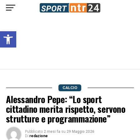
Open toolbar
CALCIO
Alessandro Pepe: “Lo sport
cittadino merita rispetto, servono
strutture e programmazione”
Pubblicato
2 mesi fa
su
29 Maggio 2026
Di
redazione