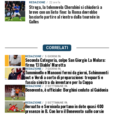
REDAZIONE
22 ore fa
Strega, la telenovela Cherubini si chiuderà a
breve con un lieto fine: la Roma dovrebbe
lasciarlo partire al rientro dalla tournée in
Galles
CORRELATI
REDAZIONE
5 GIORNI FA
Seconda Categoria, colpo San Giorgio La Molara:
firma ‘El Diablo’ Marotta
REDAZIONE
7 GIORNI FA
Tumminello e Manconi fermi da giorni, Schimmenti
out e Verdi a corto di preparazione: trequarti e
fascia sinistra da inventare per la Coppa
REDAZIONE
2 SETTIMANE FA
Benevento, è ufficiale: Borghini ceduto al Guidonia
REDAZIONE
2 SETTIMANE FA
Beruatto e Sernicola portano in dote quasi 400
presenze in B. Con loro il Benevento sulle corsie