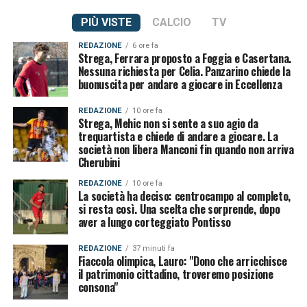
PIÙ VISTE
CALCIO
TV
REDAZIONE
6 ore fa
Strega, Ferrara proposto a Foggia e Casertana.
Nessuna richiesta per Celia. Panzarino chiede la
buonuscita per andare a giocare in Eccellenza
REDAZIONE
10 ore fa
Strega, Mehic non si sente a suo agio da
trequartista e chiede di andare a giocare. La
società non libera Manconi fin quando non arriva
Cherubini
REDAZIONE
10 ore fa
La società ha deciso: centrocampo al completo,
si resta così. Una scelta che sorprende, dopo
aver a lungo corteggiato Pontisso
REDAZIONE
37 minuti fa
Fiaccola olimpica, Lauro: "Dono che arricchisce
il patrimonio cittadino, troveremo posizione
consona"