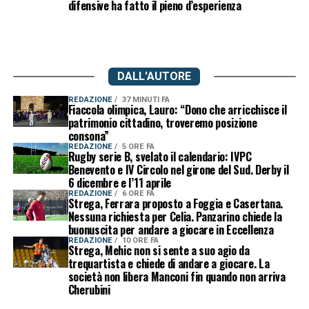
difensive ha fatto il pieno d’esperienza
DALL'AUTORE
REDAZIONE
37 MINUTI FA
Fiaccola olimpica, Lauro: “Dono che arricchisce il
patrimonio cittadino, troveremo posizione
consona”
REDAZIONE
5 ORE FA
Rugby serie B, svelato il calendario: IVPC
Benevento e IV Circolo nel girone del Sud. Derby il
6 dicembre e l’11 aprile
REDAZIONE
6 ORE FA
Strega, Ferrara proposto a Foggia e Casertana.
Nessuna richiesta per Celia. Panzarino chiede la
buonuscita per andare a giocare in Eccellenza
REDAZIONE
10 ORE FA
Strega, Mehic non si sente a suo agio da
trequartista e chiede di andare a giocare. La
società non libera Manconi fin quando non arriva
Cherubini