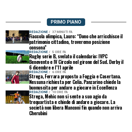
PRIMO PIANO
REDAZIONE
37 MINUTI FA
Fiaccola olimpica, Lauro: “Dono che arricchisce il
patrimonio cittadino, troveremo posizione
consona”
REDAZIONE
5 ORE FA
Rugby serie B, svelato il calendario: IVPC
Benevento e IV Circolo nel girone del Sud. Derby il
6 dicembre e l’11 aprile
REDAZIONE
6 ORE FA
Strega, Ferrara proposto a Foggia e Casertana.
Nessuna richiesta per Celia. Panzarino chiede la
buonuscita per andare a giocare in Eccellenza
REDAZIONE
10 ORE FA
Strega, Mehic non si sente a suo agio da
trequartista e chiede di andare a giocare. La
società non libera Manconi fin quando non arriva
Cherubini