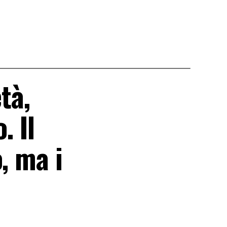
tà,
. Il
, ma i