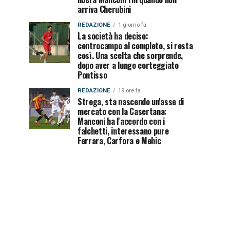
arriva Cherubini
REDAZIONE
1 giorno fa
La società ha deciso:
centrocampo al completo, si resta
così. Una scelta che sorprende,
dopo aver a lungo corteggiato
Pontisso
REDAZIONE
19 ore fa
Strega, sta nascendo un'asse di
mercato con la Casertana:
Manconi ha l'accordo con i
falchetti, interessano pure
Ferrara, Carfora e Mehic