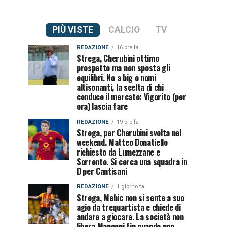
PIÙ VISTE
CALCIO
TV
REDAZIONE
16 ore fa
Strega, Cherubini ottimo
prospetto ma non sposta gli
equilibri. No a big o nomi
altisonanti, la scelta di chi
conduce il mercato: Vigorito (per
ora) lascia fare
REDAZIONE
19 ore fa
Strega, per Cherubini svolta nel
weekend. Matteo Donatiello
richiesto da Lumezzane e
Sorrento. Si cerca una squadra in
D per Cantisani
REDAZIONE
1 giorno fa
Strega, Mehic non si sente a suo
agio da trequartista e chiede di
andare a giocare. La società non
libera Manconi fin quando non