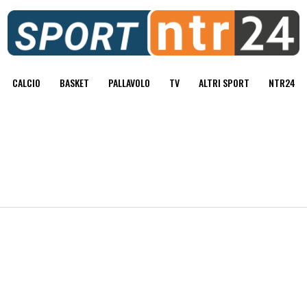
CALCIO
BASKET
PALLAVOLO
TV
ALTRI SPORT
NTR24