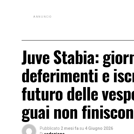
ANNUNCIO
Juve Stabia: giorn
deferimenti e isc
futuro delle vesp
guai non finisco
Pubblicato
2 mesi fa
su
4 Giugno 2026