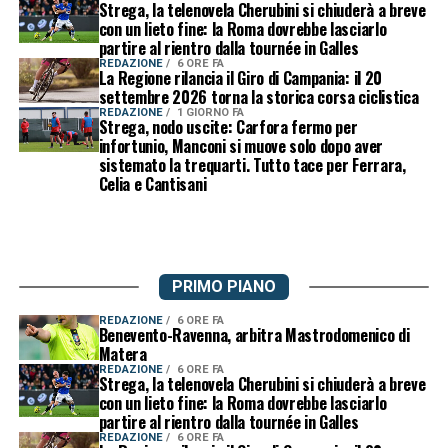
Strega, la telenovela Cherubini si chiuderà a breve
con un lieto fine: la Roma dovrebbe lasciarlo
partire al rientro dalla tournée in Galles
REDAZIONE
6 ORE FA
La Regione rilancia il Giro di Campania: il 20
settembre 2026 torna la storica corsa ciclistica
REDAZIONE
1 GIORNO FA
Strega, nodo uscite: Carfora fermo per
infortunio, Manconi si muove solo dopo aver
sistemato la trequarti. Tutto tace per Ferrara,
Celia e Cantisani
PRIMO PIANO
REDAZIONE
6 ORE FA
Benevento-Ravenna, arbitra Mastrodomenico di
Matera
REDAZIONE
6 ORE FA
Strega, la telenovela Cherubini si chiuderà a breve
con un lieto fine: la Roma dovrebbe lasciarlo
partire al rientro dalla tournée in Galles
REDAZIONE
6 ORE FA