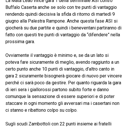
La Mata Leão vince gara 1 della semifinale ASI contro
Buffalo Caserta anche se solo con tre punti di vantaggio
rendendo quindi decisiva la sfida di ritorno di martedì 9
giugno alla Palestra Rampone. Anche questa fase ASI si
giocherà su due partite e quindi i beneventani partiranno di
fatto con questi tre punti di vantaggio da “difendere” nella
prossima gara.
Ovviamente il vantaggio è minimo e, se da un lato si
poteva fare sicuramente di meglio, avendo raggiunto a un
certo punto anche 10 punti di vantaggio, d’altro canto in
gara 2 sicuramente bisognerà giocare di nuovo per vincere
perché ci sarà poco da gestire. Per quanto riguarda la gara
di ieri sera i giallorossi partono subito forte e danno
comunque la sensazione di essere superiori e di poter
staccare in ogni momento gli avversari ma i casertani non
ci stanno e ribattono colpo su colpo.
Sugli scudi Zambottoli con 22 punti insieme ai fratelli