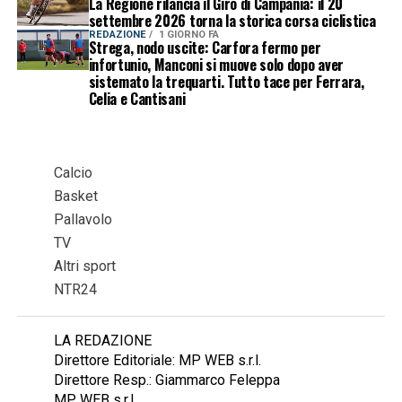
La Regione rilancia il Giro di Campania: il 20
settembre 2026 torna la storica corsa ciclistica
REDAZIONE
1 GIORNO FA
Strega, nodo uscite: Carfora fermo per
infortunio, Manconi si muove solo dopo aver
sistemato la trequarti. Tutto tace per Ferrara,
Celia e Cantisani
Calcio
Basket
Pallavolo
TV
Altri sport
NTR24
LA REDAZIONE
Direttore Editoriale: MP WEB s.r.l.
Direttore Resp.: Giammarco Feleppa
MP WEB s.r.l.