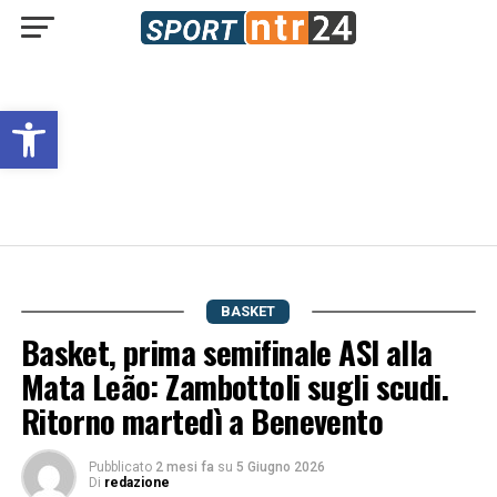
Open toolbar
BASKET
Basket, prima semifinale ASI alla
Mata Leão: Zambottoli sugli scudi.
Ritorno martedì a Benevento
Pubblicato
2 mesi fa
su
5 Giugno 2026
Di
redazione