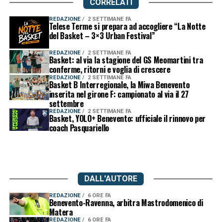
CORRELATI
REDAZIONE
2 SETTIMANE FA
Telese Terme si prepara ad accogliere “La Notte
del Basket – 3×3 Urban Festival”
REDAZIONE
2 SETTIMANE FA
Basket: al via la stagione del GS Meomartini tra
conferme, ritorni e voglia di crescere
REDAZIONE
2 SETTIMANE FA
Basket B Interregionale, la Miwa Benevento
inserita nel girone F: campionato al via il 27
settembre
REDAZIONE
2 SETTIMANE FA
Basket, YOLO+ Benevento: ufficiale il rinnovo per
coach Pasquariello
DALL'AUTORE
REDAZIONE
6 ORE FA
Benevento-Ravenna, arbitra Mastrodomenico di
Matera
REDAZIONE
6 ORE FA