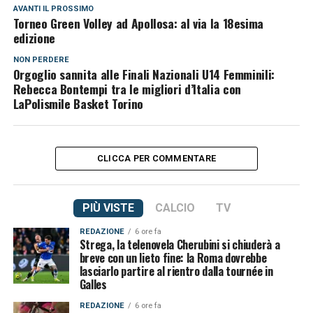
AVANTI IL ​​PROSSIMO
Torneo Green Volley ad Apollosa: al via la 18esima
edizione
NON PERDERE
Orgoglio sannita alle Finali Nazionali U14 Femminili:
Rebecca Bontempi tra le migliori d’Italia con
LaPolismile Basket Torino
CLICCA PER COMMENTARE
PIÙ VISTE
CALCIO
TV
REDAZIONE
6 ore fa
Strega, la telenovela Cherubini si chiuderà a
breve con un lieto fine: la Roma dovrebbe
lasciarlo partire al rientro dalla tournée in
Galles
REDAZIONE
6 ore fa