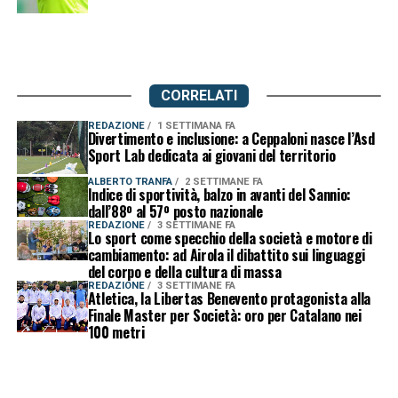
CORRELATI
REDAZIONE
1 SETTIMANA FA
Divertimento e inclusione: a Ceppaloni nasce l’Asd
Sport Lab dedicata ai giovani del territorio
ALBERTO TRANFA
2 SETTIMANE FA
Indice di sportività, balzo in avanti del Sannio:
dall’88º al 57º posto nazionale
REDAZIONE
3 SETTIMANE FA
Lo sport come specchio della società e motore di
cambiamento: ad Airola il dibattito sui linguaggi
del corpo e della cultura di massa
REDAZIONE
3 SETTIMANE FA
Atletica, la Libertas Benevento protagonista alla
Finale Master per Società: oro per Catalano nei
100 metri