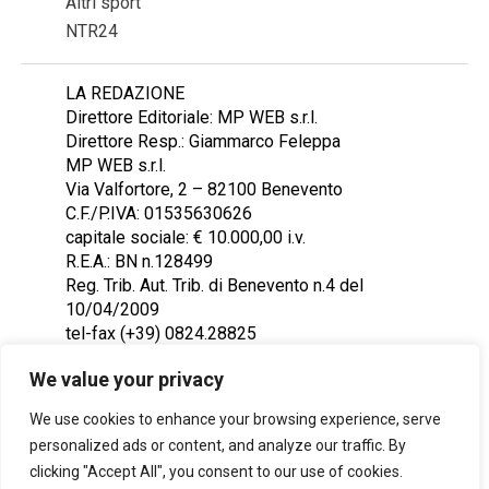
Altri sport
NTR24
LA REDAZIONE
Direttore Editoriale: MP WEB s.r.l.
Direttore Resp.: Giammarco Feleppa
MP WEB s.r.l.
Via Valfortore, 2 – 82100 Benevento
C.F./P.IVA: 01535630626
capitale sociale: € 10.000,00 i.v.
R.E.A.: BN n.128499
Reg. Trib. Aut. Trib. di Benevento n.4 del
10/04/2009
tel-fax (+39) 0824.28825
Contattaci: redazione@ntr24.tv
We value your privacy
We use cookies to enhance your browsing experience, serve
personalized ads or content, and analyze our traffic. By
clicking "Accept All", you consent to our use of cookies.