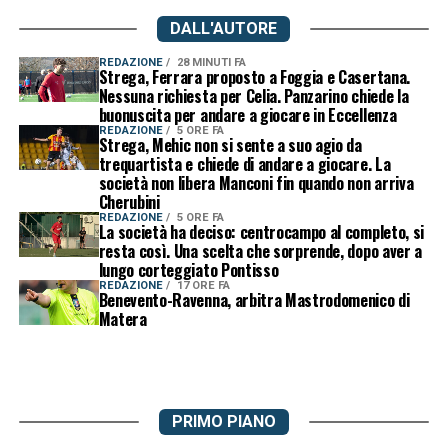
DALL'AUTORE
REDAZIONE
28 MINUTI FA
Strega, Ferrara proposto a Foggia e Casertana.
Nessuna richiesta per Celia. Panzarino chiede la
buonuscita per andare a giocare in Eccellenza
REDAZIONE
5 ORE FA
Strega, Mehic non si sente a suo agio da
trequartista e chiede di andare a giocare. La
società non libera Manconi fin quando non arriva
Cherubini
REDAZIONE
5 ORE FA
La società ha deciso: centrocampo al completo, si
resta così. Una scelta che sorprende, dopo aver a
lungo corteggiato Pontisso
REDAZIONE
17 ORE FA
Benevento-Ravenna, arbitra Mastrodomenico di
Matera
PRIMO PIANO