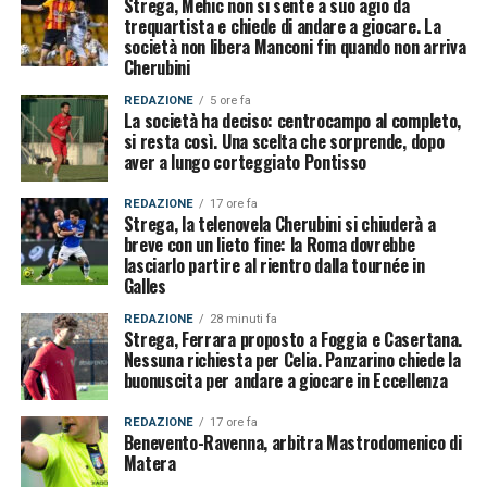
Strega, Mehic non si sente a suo agio da
trequartista e chiede di andare a giocare. La
società non libera Manconi fin quando non arriva
Cherubini
REDAZIONE
5 ore fa
La società ha deciso: centrocampo al completo,
si resta così. Una scelta che sorprende, dopo
aver a lungo corteggiato Pontisso
REDAZIONE
17 ore fa
Strega, la telenovela Cherubini si chiuderà a
breve con un lieto fine: la Roma dovrebbe
lasciarlo partire al rientro dalla tournée in
Galles
REDAZIONE
28 minuti fa
Strega, Ferrara proposto a Foggia e Casertana.
Nessuna richiesta per Celia. Panzarino chiede la
buonuscita per andare a giocare in Eccellenza
REDAZIONE
17 ore fa
Benevento-Ravenna, arbitra Mastrodomenico di
Matera