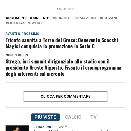
ANNUNCIO
ARGOMENTI CORRELATI:
CORSO DI FORMAZIONE
GIOVANI
LIBERTAS
SPORT
AVANTI IL ​​PROSSIMO
Trionfo sannita a Torre del Greco: Benevento Scacchi
Magici conquista la promozione in Serie C
NON PERDERE
Strega, ieri summit dirigenziale allo stadio con il
presidente Oreste Vigorito. Fissato il cronoprogramma
degli interventi sul mercato
CLICCA PER COMMENTARE
PIÙ VISTE
CALCIO
TV
REDAZIONE
5 ore fa