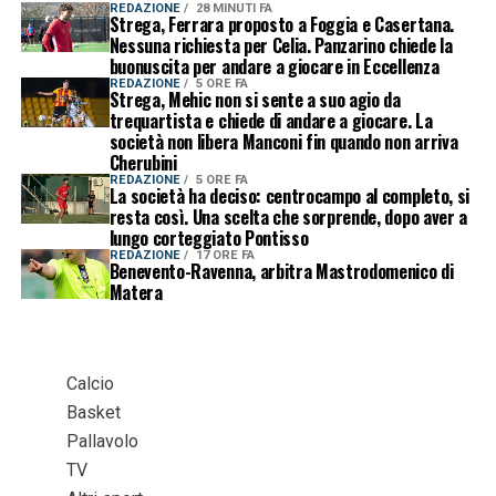
REDAZIONE
28 MINUTI FA
Strega, Ferrara proposto a Foggia e Casertana.
Nessuna richiesta per Celia. Panzarino chiede la
buonuscita per andare a giocare in Eccellenza
REDAZIONE
5 ORE FA
Strega, Mehic non si sente a suo agio da
trequartista e chiede di andare a giocare. La
società non libera Manconi fin quando non arriva
Cherubini
REDAZIONE
5 ORE FA
La società ha deciso: centrocampo al completo, si
resta così. Una scelta che sorprende, dopo aver a
lungo corteggiato Pontisso
REDAZIONE
17 ORE FA
Benevento-Ravenna, arbitra Mastrodomenico di
Matera
Calcio
Basket
Pallavolo
TV