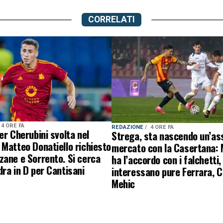
CORRELATI
4 ORE FA
REDAZIONE
4 ORE FA
er Cherubini svolta nel
Strega, sta nascendo un’ass
Matteo Donatiello richiesto
mercato con la Casertana:
ane e Sorrento. Si cerca
ha l’accordo con i falchetti,
ra in D per Cantisani
interessano pure Ferrara, C
Mehic