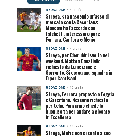
REDAZIONE
4 ore fa
Strega, sta nascendo un'asse di
mercato con la Casertana:
Manconi ha l'accordo con i
falchetti, interessano pure
Ferrara, Carfora e Mehic
REDAZIONE
4 ore fa
Strega, per Cherubini svolta nel
weekend. Matteo Donatiello
richiesto da Lumezzane e
Sorrento. Si cerca una squadra in
D per Cantisani
REDAZIONE
10 ore fa
Strega, Ferrara proposto a Foggia
e Casertana. Nessuna richiesta
per Celia. Panzarino chiede la
buonuscita per andare a giocare
in Eccellenza
REDAZIONE
14 ore fa
Strega, Mehic non si sente a suo