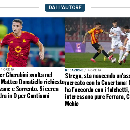
DALL'AUTORE
4 ORE FA
REDAZIONE
4 ORE FA
er Cherubini svolta nel
Strega, sta nascendo un’ass
Matteo Donatiello richiesto
mercato con la Casertana:
ane e Sorrento. Si cerca
ha l’accordo con i falchetti,
ra in D per Cantisani
interessano pure Ferrara, C
Mehic