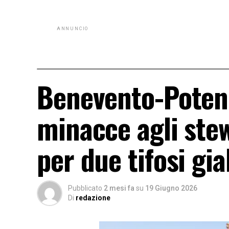
ANNUNCIO
Benevento-Potenz
minacce agli ste
per due tifosi gia
Pubblicato
2 mesi fa
su
19 Giugno 2026
Di
redazione