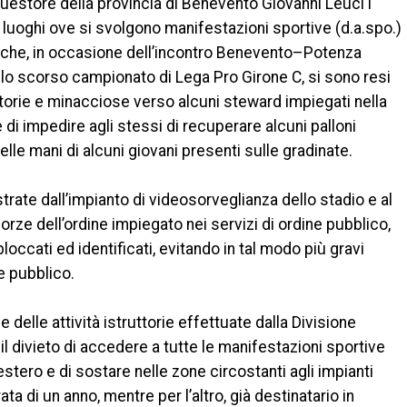
 questore della provincia di Benevento Giovanni Leuci i
 luoghi ove si svolgono manifestazioni sportive (d.a.spo.)
ga che, in occasione dell’incontro Benevento–Potenza
ello scorso campionato di Lega Pro Girone C, si sono resi
atorie e minacciose verso alcuni steward impiegati nella
 di impedire agli stessi di recuperare alcuni palloni
nelle mani di alcuni giovani presenti sulle gradinate.
strate dall’impianto di videosorveglianza dello stadio e al
orze dell’ordine impiegato nei servizi di ordine pubblico,
ccati ed identificati, evitando in tal modo più gravi
e pubblico.
e delle attività istruttorie effettuate dalla Divisione
il divieto di accedere a tutte le manifestazioni sportive
estero e di sostare nelle zone circostanti agli impianti
rata di un anno, mentre per l’altro, già destinatario in