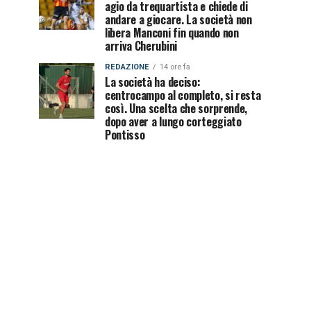
agio da trequartista e chiede di
andare a giocare. La società non
libera Manconi fin quando non
arriva Cherubini
REDAZIONE
14 ore fa
La società ha deciso:
centrocampo al completo, si resta
così. Una scelta che sorprende,
dopo aver a lungo corteggiato
Pontisso