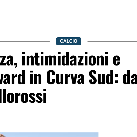
CALCIO
a, intimidazioni e
ward in Curva Sud: d
llorossi