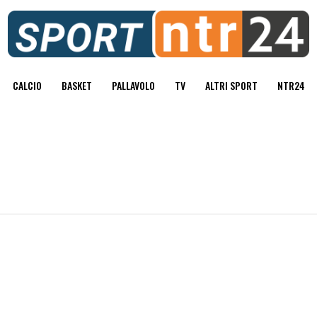
CALCIO
BASKET
PALLAVOLO
TV
ALTRI SPORT
NTR24