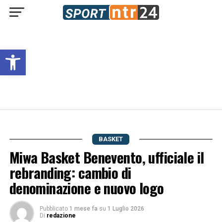
Open toolbar
BASKET
Miwa Basket Benevento, ufficiale il
rebranding: cambio di
denominazione e nuovo logo
Pubblicato
1 mese fa
su
1 Luglio 2026
Di
redazione