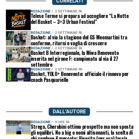
CORRELATI
REDAZIONE
2 SETTIMANE FA
Telese Terme si prepara ad accogliere “La Notte
del Basket – 3×3 Urban Festival”
REDAZIONE
2 SETTIMANE FA
Basket: al via la stagione del GS Meomartini tra
conferme, ritorni e voglia di crescere
REDAZIONE
2 SETTIMANE FA
Basket B Interregionale, la Miwa Benevento
inserita nel girone F: campionato al via il 27
settembre
REDAZIONE
2 SETTIMANE FA
Basket, YOLO+ Benevento: ufficiale il rinnovo per
coach Pasquariello
DALL'AUTORE
REDAZIONE
9 ORE FA
Strega, Cherubini ottimo prospetto ma non sposta
gli equilibri. No a big o nomi altisonanti, la scelta di
chi conduce il mercato: Vigorito (per ora) lascia