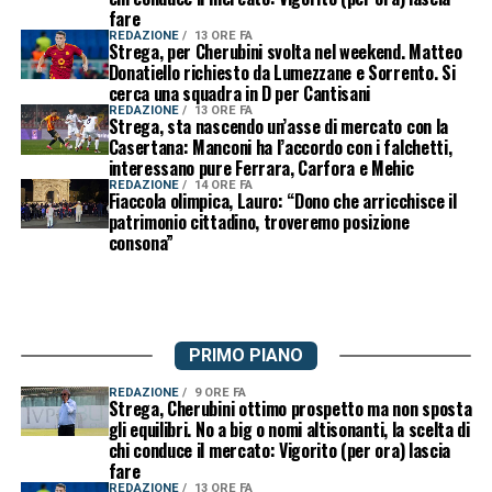
fare
REDAZIONE
13 ORE FA
Strega, per Cherubini svolta nel weekend. Matteo
Donatiello richiesto da Lumezzane e Sorrento. Si
cerca una squadra in D per Cantisani
REDAZIONE
13 ORE FA
Strega, sta nascendo un’asse di mercato con la
Casertana: Manconi ha l’accordo con i falchetti,
interessano pure Ferrara, Carfora e Mehic
REDAZIONE
14 ORE FA
Fiaccola olimpica, Lauro: “Dono che arricchisce il
patrimonio cittadino, troveremo posizione
consona”
PRIMO PIANO
REDAZIONE
9 ORE FA
Strega, Cherubini ottimo prospetto ma non sposta
gli equilibri. No a big o nomi altisonanti, la scelta di
chi conduce il mercato: Vigorito (per ora) lascia
fare
REDAZIONE
13 ORE FA