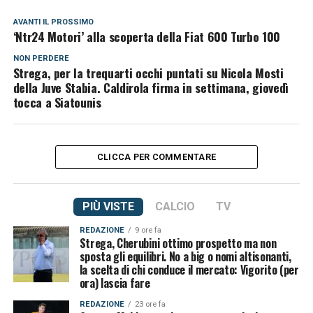
AVANTI IL ​​PROSSIMO
‘Ntr24 Motori’ alla scoperta della Fiat 600 Turbo 100
NON PERDERE
Strega, per la trequarti occhi puntati su Nicola Mosti
della Juve Stabia. Caldirola firma in settimana, giovedì
tocca a Siatounis
CLICCA PER COMMENTARE
PIÙ VISTE
CALCIO
TV
REDAZIONE
9 ore fa
Strega, Cherubini ottimo prospetto ma non
sposta gli equilibri. No a big o nomi altisonanti,
la scelta di chi conduce il mercato: Vigorito (per
ora) lascia fare
REDAZIONE
23 ore fa