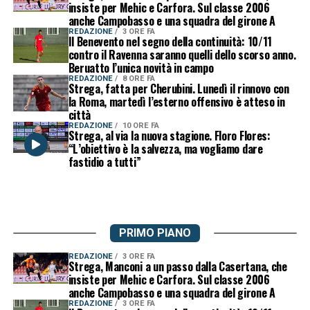
insiste per Mehic e Carfora. Sul classe 2006
anche Campobasso e una squadra del girone A
REDAZIONE
3 ORE FA
Il Benevento nel segno della continuità: 10/11
contro il Ravenna saranno quelli dello scorso anno.
Beruatto l’unica novità in campo
REDAZIONE
8 ORE FA
Strega, fatta per Cherubini. Lunedì il rinnovo con
la Roma, martedì l’esterno offensivo è atteso in
città
REDAZIONE
10 ORE FA
Strega, al via la nuova stagione. Floro Flores:
“L’obiettivo è la salvezza, ma vogliamo dare
fastidio a tutti”
PRIMO PIANO
REDAZIONE
3 ORE FA
Strega, Manconi a un passo dalla Casertana, che
insiste per Mehic e Carfora. Sul classe 2006
anche Campobasso e una squadra del girone A
REDAZIONE
3 ORE FA