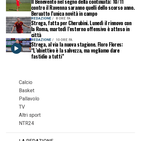
Il Benevento nel segno della continuità: 10/11
contro il Ravenna saranno quelli dello scorso anno.
Beruatto l’unica novità in campo
REDAZIONE
8 ORE FA
Strega, fatta per Cherubini. Lunedì il rinnovo con
la Roma, martedì l’esterno offensivo è atteso in
città
REDAZIONE
10 ORE FA
Strega, al via la nuova stagione. Floro Flores:
“L’obiettivo è la salvezza, ma vogliamo dare
fastidio a tutti”
Calcio
Basket
Pallavolo
TV
Altri sport
NTR24