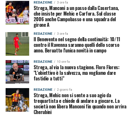
REDAZIONE
3 ore fa
Strega, Manconi a un passo dalla Casertana,
che insiste per Mehic e Carfora. Sul classe
2006 anche Campobasso e una squadra del
girone A
REDAZIONE
3 ore fa
Il Benevento nel segno della continuità: 10/11
contro il Ravenna saranno quelli dello scorso
anno. Beruatto l'unica novità in campo
REDAZIONE
10 ore fa
Strega, al via la nuova stagione. Floro Flores:
"L'obiettivo è la salvezza, ma vogliamo dare
fastidio a tutti"
REDAZIONE
2 giorni fa
Strega, Mehic non si sente a suo agio da
trequartista e chiede di andare a giocare. La
società non libera Manconi fin quando non arriva
Cherubini