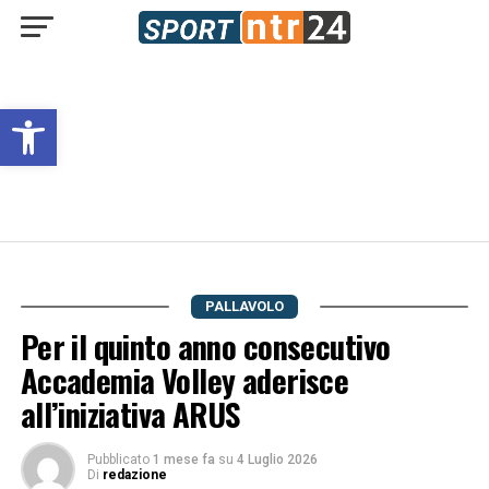
Open toolbar
PALLAVOLO
Per il quinto anno consecutivo
Accademia Volley aderisce
all’iniziativa ARUS
Pubblicato
1 mese fa
su
4 Luglio 2026
Di
redazione