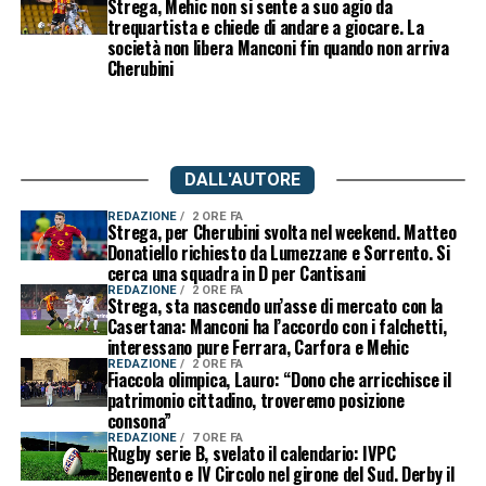
Strega, Mehic non si sente a suo agio da
trequartista e chiede di andare a giocare. La
società non libera Manconi fin quando non arriva
Cherubini
DALL'AUTORE
REDAZIONE
2 ORE FA
Strega, per Cherubini svolta nel weekend. Matteo
Donatiello richiesto da Lumezzane e Sorrento. Si
cerca una squadra in D per Cantisani
REDAZIONE
2 ORE FA
Strega, sta nascendo un’asse di mercato con la
Casertana: Manconi ha l’accordo con i falchetti,
interessano pure Ferrara, Carfora e Mehic
REDAZIONE
2 ORE FA
Fiaccola olimpica, Lauro: “Dono che arricchisce il
patrimonio cittadino, troveremo posizione
consona”
REDAZIONE
7 ORE FA
Rugby serie B, svelato il calendario: IVPC
Benevento e IV Circolo nel girone del Sud. Derby il