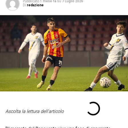
Pubblicato
1 mese fa
su
7 Luglio 2026
Di
redazione
Ascolta la lettura dell'articolo