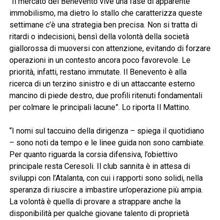
“Il mercato del Benevento vive una fase di apparente
immobilismo, ma dietro lo stallo che caratterizza queste
settimane c’è una strategia ben precisa. Non si tratta di
ritardi o indecisioni, bensì della volontà della società
giallorossa di muoversi con attenzione, evitando di forzare
operazioni in un contesto ancora poco favorevole. Le
priorità, infatti, restano immutate. Il Benevento è alla
ricerca di un terzino sinistro e di un attaccante esterno
mancino di piede destro, due profili ritenuti fondamentali
per colmare le principali lacune”. Lo riporta Il Mattino.
“I nomi sul taccuino della dirigenza – spiega il quotidiano
– sono noti da tempo e le linee guida non sono cambiate.
Per quanto riguarda la corsia difensiva, l’obiettivo
principale resta Ceresoli. Il club sannita è in attesa di
sviluppi con l’Atalanta, con cui i rapporti sono solidi, nella
speranza di riuscire a imbastire un’operazione più ampia.
La volontà è quella di provare a strappare anche la
disponibilità per qualche giovane talento di proprietà