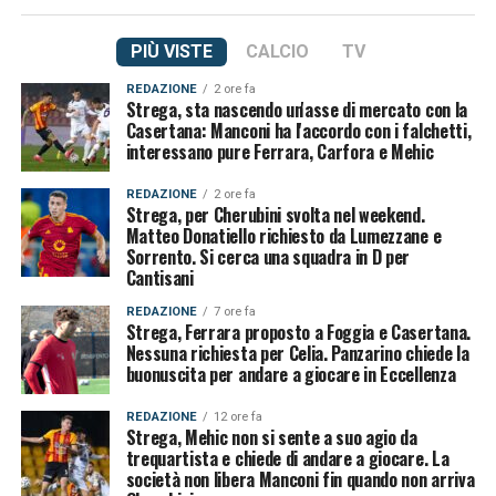
PIÙ VISTE
CALCIO
TV
REDAZIONE
2 ore fa
Strega, sta nascendo un'asse di mercato con la
Casertana: Manconi ha l'accordo con i falchetti,
interessano pure Ferrara, Carfora e Mehic
REDAZIONE
2 ore fa
Strega, per Cherubini svolta nel weekend.
Matteo Donatiello richiesto da Lumezzane e
Sorrento. Si cerca una squadra in D per
Cantisani
REDAZIONE
7 ore fa
Strega, Ferrara proposto a Foggia e Casertana.
Nessuna richiesta per Celia. Panzarino chiede la
buonuscita per andare a giocare in Eccellenza
REDAZIONE
12 ore fa
Strega, Mehic non si sente a suo agio da
trequartista e chiede di andare a giocare. La
società non libera Manconi fin quando non arriva