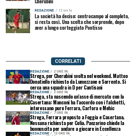
Cherubini
REDAZIONE
12 ore fa
La società ha deciso: centrocampo al completo,
si resta così. Una scelta che sorprende, dopo
aver a lungo corteggiato Pontisso
CORRELATI
REDAZIONE
2 ORE FA
Strega, per Cherubini svolta nel weekend. Matteo
Donatiello richiesto da Lumezzane e Sorrento. Si
cerca una squadra in D per Cantisani
REDAZIONE
2 ORE FA
Strega, sta nascendo un’asse di mercato con la
Casertana: Manconi ha l’accordo con i falchetti,
interessano pure Ferrara, Carfora e Mehic
REDAZIONE
7 ORE FA
Strega, Ferrara proposto a Foggia e Casertana.
Nessuna richiesta per Celia. Panzarino chiede la
buonuscita per andare a giocare in Eccellenza
REDAZIONE
12 ORE FA