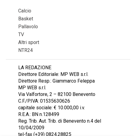
Calcio
Basket
Pallavolo
TV
Altri sport
NTR24
LA REDAZIONE
Direttore Editoriale: MP WEB s.r.l.
Direttore Resp.: Giammarco Feleppa
MP WEB s.r.l.
Via Valfortore, 2 – 82100 Benevento
C.F./P.IVA: 01535630626
capitale sociale: € 10.000,00 i.v.
R.E.A.: BN n.128499
Reg. Trib. Aut. Trib. di Benevento n.4 del
10/04/2009
tel-fax (+39) 0824.28825