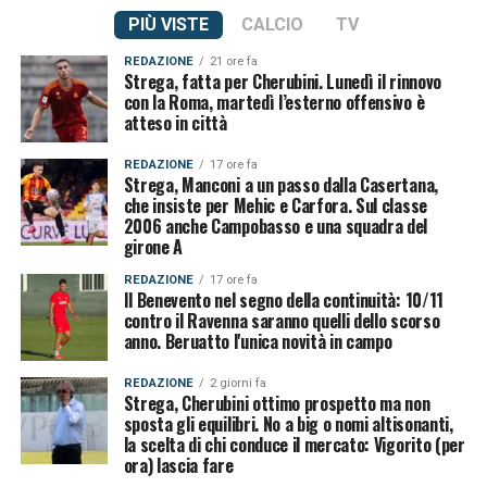
PIÙ VISTE
CALCIO
TV
REDAZIONE
21 ore fa
Strega, fatta per Cherubini. Lunedì il rinnovo
con la Roma, martedì l’esterno offensivo è
atteso in città
REDAZIONE
17 ore fa
Strega, Manconi a un passo dalla Casertana,
che insiste per Mehic e Carfora. Sul classe
2006 anche Campobasso e una squadra del
girone A
REDAZIONE
17 ore fa
Il Benevento nel segno della continuità: 10/11
contro il Ravenna saranno quelli dello scorso
anno. Beruatto l'unica novità in campo
REDAZIONE
2 giorni fa
Strega, Cherubini ottimo prospetto ma non
sposta gli equilibri. No a big o nomi altisonanti,
la scelta di chi conduce il mercato: Vigorito (per
ora) lascia fare