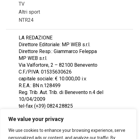
TV
Altri sport
NTR24
LA REDAZIONE
Direttore Editoriale: MP WEB s.r.l.
Direttore Resp.: Giammarco Feleppa
MP WEB s.r.l.
Via Valfortore, 2 – 82100 Benevento
C.F./P.IVA: 01535630626
capitale sociale: € 10.000,00 i.v.
R.E.A.: BN n.128499
Reg. Trib. Aut. Trib. di Benevento n.4 del
10/04/2009
tel-fax (+39) 0824.28825
Contattaci: redazione@ntr24.tv
We value your privacy
We use cookies to enhance your browsing experience, serve
personalized ads or content, and analyze our traffic. By