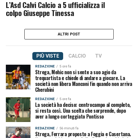
L’Asd Calvi Calcio a 5 ufficializza il
colpo Giuseppe Tinessa
ALTRI POST
PIÙ VISTE
CALCIO
TV
REDAZIONE
5 ore fa
Strega, Mehic non si sente a suo agio da
trequartista e chiede di andare a giocare. La
società non libera Manconi fin quando non arriva
Cherubini
REDAZIONE
5 ore fa
La società ha deciso: centrocampo al completo,
si resta così. Una scelta che sorprende, dopo
aver a lungo corteggiato Pontisso
REDAZIONE
56 minuti fa
Strega, Ferrara proposto a Foggia e Casertana.