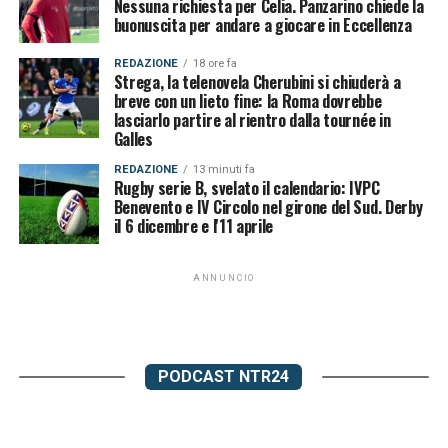
Nessuna richiesta per Celia. Panzarino chiede la
buonuscita per andare a giocare in Eccellenza
REDAZIONE
18 ore fa
Strega, la telenovela Cherubini si chiuderà a
breve con un lieto fine: la Roma dovrebbe
lasciarlo partire al rientro dalla tournée in
Galles
REDAZIONE
13 minuti fa
Rugby serie B, svelato il calendario: IVPC
Benevento e IV Circolo nel girone del Sud. Derby
il 6 dicembre e l'11 aprile
ANNUNCIO
PODCAST NTR24