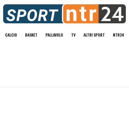
CALCIO
BASKET
PALLAVOLO
TV
ALTRI SPORT
NTR24