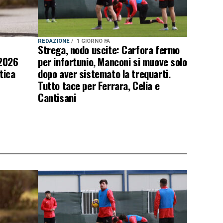
REDAZIONE
1 GIORNO FA
Strega, nodo uscite: Carfora fermo
 2026
per infortunio, Manconi si muove solo
tica
dopo aver sistemato la trequarti.
Tutto tace per Ferrara, Celia e
Cantisani