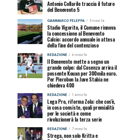
Antonio Collarile traccia il futuro
del Benevento 5
GIAMMARCO FELEPPA
3 mesi fa
Stadio Vigorito, il Comune rinnova
la concessione al Benevento
Calcio: accordo annuale in attesa
della fine del contenzioso
REDAZIONE
6 mesi fa
Il Benevento mette a segno un
grande colpo: dal Cosenza arriva il
possente Kouan per 300mila euro.
Per Pierobon la Juve Stabia ne
chiedeva 400
REDAZIONE
1 anno fa
Lega Pro, riforma Zola: che cos'è,
in cosa consiste, quali premialità
per le società e come
rivoluzionerà la terza serie
REDAZIONE
7 mesi fa
Strega, non solo Kritta e