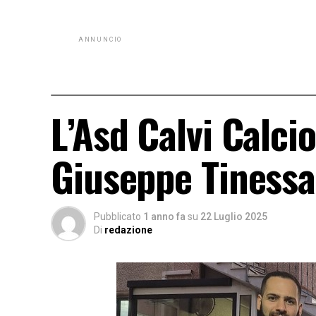
ANNUNCIO
L’Asd Calvi Calcio 
Giuseppe Tinessa
Pubblicato
1 anno fa
su
22 Luglio 2025
Di
redazione