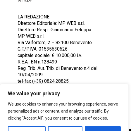
NTR24
LA REDAZIONE
Direttore Editoriale: MP WEB s.r.l.
Direttore Resp.: Giammarco Feleppa
MP WEB s.r.l.
Via Valfortore, 2 – 82100 Benevento
C.F./P.IVA: 01535630626
capitale sociale: € 10.000,00 i.v.
R.E.A.: BN n.128499
Reg. Trib. Aut. Trib. di Benevento n.4 del
10/04/2009
tel-fax (+39) 0824.28825
Contattaci: redazione@ntr24.tv
We value your privacy
We use cookies to enhance your browsing experience, serve
personalized ads or content, and analyze our traffic. By
clicking "Accept All", you consent to our use of cookies.