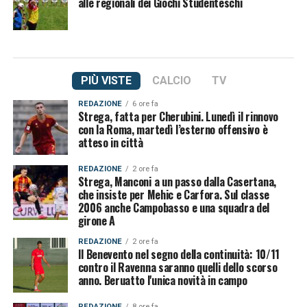
alle regionali dei Giochi Studenteschi
PIÙ VISTE
CALCIO
TV
REDAZIONE
6 ore fa
Strega, fatta per Cherubini. Lunedì il rinnovo
con la Roma, martedì l’esterno offensivo è
atteso in città
REDAZIONE
2 ore fa
Strega, Manconi a un passo dalla Casertana,
che insiste per Mehic e Carfora. Sul classe
2006 anche Campobasso e una squadra del
girone A
REDAZIONE
2 ore fa
Il Benevento nel segno della continuità: 10/11
contro il Ravenna saranno quelli dello scorso
anno. Beruatto l'unica novità in campo
REDAZIONE
8 ore fa