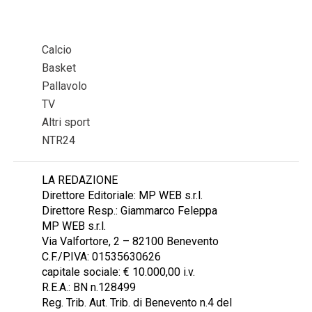
Calcio
Basket
Pallavolo
TV
Altri sport
NTR24
LA REDAZIONE
Direttore Editoriale: MP WEB s.r.l.
Direttore Resp.: Giammarco Feleppa
MP WEB s.r.l.
Via Valfortore, 2 – 82100 Benevento
C.F./P.IVA: 01535630626
capitale sociale: € 10.000,00 i.v.
R.E.A.: BN n.128499
Reg. Trib. Aut. Trib. di Benevento n.4 del