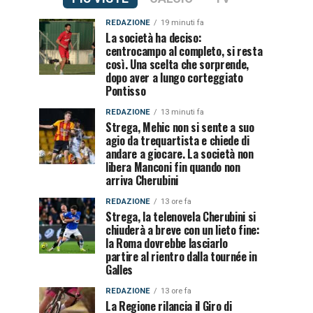
REDAZIONE
19 minuti fa
La società ha deciso:
centrocampo al completo, si resta
così. Una scelta che sorprende,
dopo aver a lungo corteggiato
Pontisso
REDAZIONE
13 minuti fa
Strega, Mehic non si sente a suo
agio da trequartista e chiede di
andare a giocare. La società non
libera Manconi fin quando non
arriva Cherubini
REDAZIONE
13 ore fa
Strega, la telenovela Cherubini si
chiuderà a breve con un lieto fine:
la Roma dovrebbe lasciarlo
partire al rientro dalla tournée in
Galles
REDAZIONE
13 ore fa
La Regione rilancia il Giro di