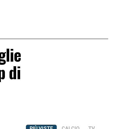
glie
p di
PIÙ VISTE
CALCIO
TV