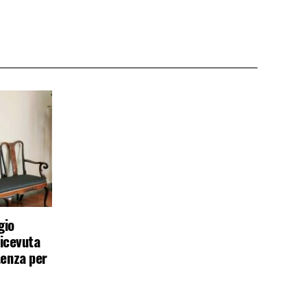
gio
ricevuta
tenza per