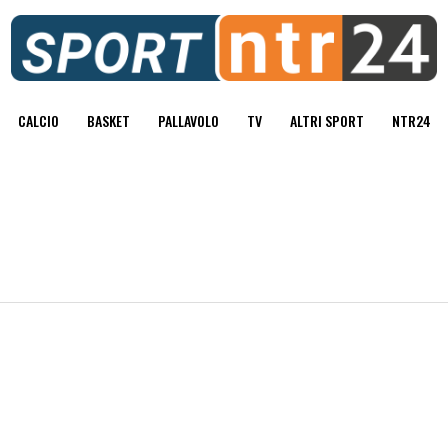
CALCIO
BASKET
PALLAVOLO
TV
ALTRI SPORT
NTR24