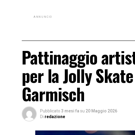
ANNUNCIO
Pattinaggio artis
per la Jolly Skate
Garmisch
Pubblicato
3 mesi fa
su
20 Maggio 2026
Di
redazione