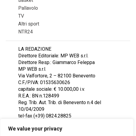
Basket
Pallavolo
TV
Altri sport
NTR24
LA REDAZIONE
Direttore Editoriale: MP WEB s.r.l.
Direttore Resp.: Giammarco Feleppa
MP WEB s.r.l.
Via Valfortore, 2 – 82100 Benevento
C.F./P.IVA: 01535630626
capitale sociale: € 10.000,00 i.v.
R.E.A.: BN n.128499
Reg. Trib. Aut. Trib. di Benevento n.4 del
10/04/2009
tel-fax (+39) 0824.28825
Contattaci: redazione@ntr24.tv
We value your privacy