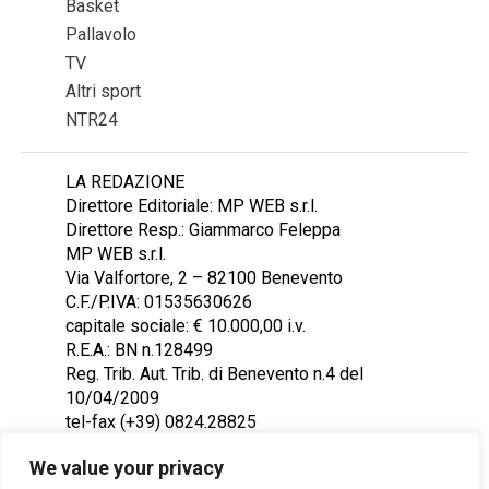
Basket
Pallavolo
TV
Altri sport
NTR24
LA REDAZIONE
Direttore Editoriale: MP WEB s.r.l.
Direttore Resp.: Giammarco Feleppa
MP WEB s.r.l.
Via Valfortore, 2 – 82100 Benevento
C.F./P.IVA: 01535630626
capitale sociale: € 10.000,00 i.v.
R.E.A.: BN n.128499
Reg. Trib. Aut. Trib. di Benevento n.4 del
10/04/2009
tel-fax (+39) 0824.28825
Contattaci: redazione@ntr24.tv
We value your privacy