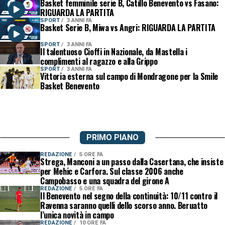
Basket femminile serie B, Catillo Benevento vs Fasano:
RIGUARDA LA PARTITA
SPORT
3 ANNI FA
Basket Serie B, Miwa vs Angri: RIGUARDA LA PARTITA
SPORT
3 ANNI FA
Il talentuoso Cioffi in Nazionale, da Mastella i
complimenti al ragazzo e alla Grippo
SPORT
3 ANNI FA
Vittoria esterna sul campo di Mondragone per la Smile
Basket Benevento
PRIMO PIANO
REDAZIONE
5 ORE FA
Strega, Manconi a un passo dalla Casertana, che insiste
per Mehic e Carfora. Sul classe 2006 anche
Campobasso e una squadra del girone A
REDAZIONE
5 ORE FA
Il Benevento nel segno della continuità: 10/11 contro il
Ravenna saranno quelli dello scorso anno. Beruatto
l’unica novità in campo
REDAZIONE
10 ORE FA