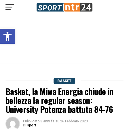
Open toolbar
BASKET
Basket, la Miwa Energia chiude in
bellezza la regular season:
University Potenza battuta 84-76
Pubblicato
3 anni fa
su
26 Febbraio 2023
Di
sport