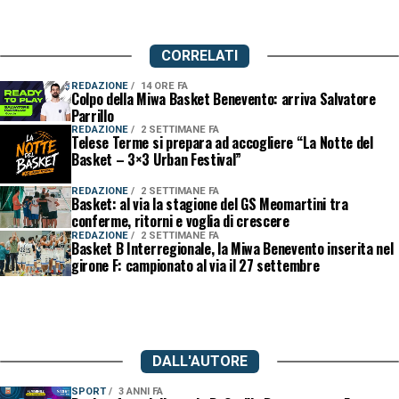
CORRELATI
REDAZIONE
14 ORE FA
Colpo della Miwa Basket Benevento: arriva Salvatore
Parrillo
REDAZIONE
2 SETTIMANE FA
Telese Terme si prepara ad accogliere “La Notte del
Basket – 3×3 Urban Festival”
REDAZIONE
2 SETTIMANE FA
Basket: al via la stagione del GS Meomartini tra
conferme, ritorni e voglia di crescere
REDAZIONE
2 SETTIMANE FA
Basket B Interregionale, la Miwa Benevento inserita nel
girone F: campionato al via il 27 settembre
DALL'AUTORE
SPORT
3 ANNI FA