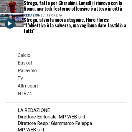
Strega, fatta per Cherubini. Lunedì il rinnovo con la
Roma, martedì l’esterno offensivo è atteso in città
REDAZIONE
12 ORE FA
Strega, al via la nuova stagione. Floro Flores:
“L’obiettivo è la salvezza, ma vogliamo dare fastidio a
tutti”
Calcio
Basket
Pallavolo
TV
Altri sport
NTR24
LA REDAZIONE
Direttore Editoriale: MP WEB s.r.l.
Direttore Resp.: Giammarco Feleppa
MP WEB s.r.l.