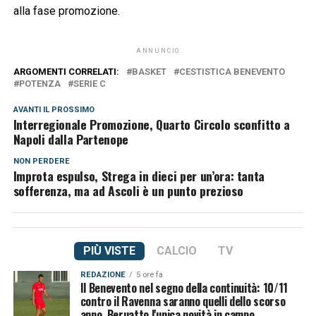
alla fase promozione.
ANNUNCIO
ARGOMENTI CORRELATI:
BASKET
CESTISTICA BENEVENTO
POTENZA
SERIE C
AVANTI IL ​​PROSSIMO
Interregionale Promozione, Quarto Circolo sconfitto a
Napoli dalla Partenope
NON PERDERE
Improta espulso, Strega in dieci per un’ora: tanta
sofferenza, ma ad Ascoli è un punto prezioso
PIÙ VISTE
CALCIO
TV
REDAZIONE
5 ore fa
Il Benevento nel segno della continuità: 10/11
contro il Ravenna saranno quelli dello scorso
anno. Beruatto l'unica novità in campo