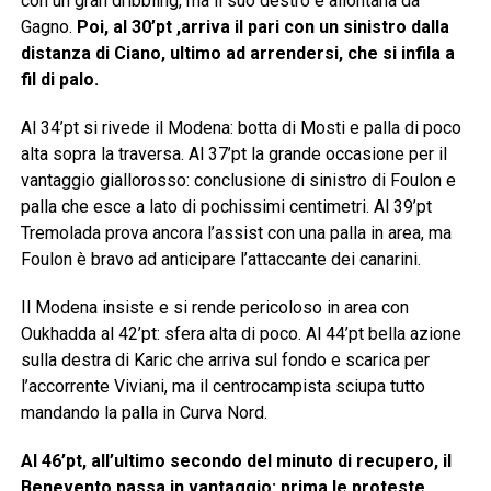
con un gran dribbling, ma il suo destro è allontana da
Gagno.
Poi, al 30’pt ,arriva il pari con un sinistro dalla
distanza di Ciano, ultimo ad arrendersi, che si infila a
fil di palo.
Al 34’pt si rivede il Modena: botta di Mosti e palla di poco
alta sopra la traversa. Al 37’pt la grande occasione per il
vantaggio giallorosso: conclusione di sinistro di Foulon e
palla che esce a lato di pochissimi centimetri. Al 39’pt
Tremolada prova ancora l’assist con una palla in area, ma
Foulon è bravo ad anticipare l’attaccante dei canarini.
Il Modena insiste e si rende pericoloso in area con
Oukhadda al 42’pt: sfera alta di poco. Al 44’pt bella azione
sulla destra di Karic che arriva sul fondo e scarica per
l’accorrente Viviani, ma il centrocampista sciupa tutto
mandando la palla in Curva Nord.
Al 46’pt, all’ultimo secondo del minuto di recupero, il
Benevento passa in vantaggio: prima le proteste