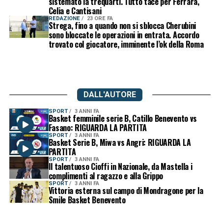
sistemato la trequarti. Tutto tace per Ferrara,
Celia e Cantisani
REDAZIONE
23 ORE FA
Strega, fino a quando non si sblocca Cherubini
sono bloccate le operazioni in entrata. Accordo
trovato col giocatore, imminente l’ok della Roma
DALL'AUTORE
SPORT
3 ANNI FA
Basket femminile serie B, Catillo Benevento vs
Fasano: RIGUARDA LA PARTITA
SPORT
3 ANNI FA
Basket Serie B, Miwa vs Angri: RIGUARDA LA
PARTITA
SPORT
3 ANNI FA
Il talentuoso Cioffi in Nazionale, da Mastella i
complimenti al ragazzo e alla Grippo
SPORT
3 ANNI FA
Vittoria esterna sul campo di Mondragone per la
Smile Basket Benevento