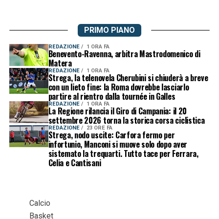
PRIMO PIANO
REDAZIONE
1 ORA FA
Benevento-Ravenna, arbitra Mastrodomenico di
Matera
REDAZIONE
1 ORA FA
Strega, la telenovela Cherubini si chiuderà a breve
con un lieto fine: la Roma dovrebbe lasciarlo
partire al rientro dalla tournée in Galles
REDAZIONE
1 ORA FA
La Regione rilancia il Giro di Campania: il 20
settembre 2026 torna la storica corsa ciclistica
REDAZIONE
23 ORE FA
Strega, nodo uscite: Carfora fermo per
infortunio, Manconi si muove solo dopo aver
sistemato la trequarti. Tutto tace per Ferrara,
Celia e Cantisani
Calcio
Basket