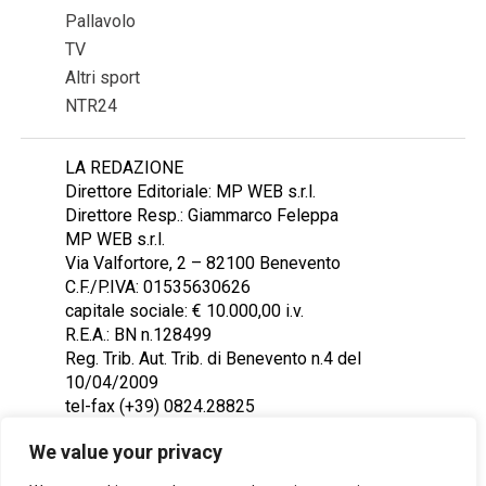
Pallavolo
TV
Altri sport
NTR24
LA REDAZIONE
Direttore Editoriale: MP WEB s.r.l.
Direttore Resp.: Giammarco Feleppa
MP WEB s.r.l.
Via Valfortore, 2 – 82100 Benevento
C.F./P.IVA: 01535630626
capitale sociale: € 10.000,00 i.v.
R.E.A.: BN n.128499
Reg. Trib. Aut. Trib. di Benevento n.4 del
10/04/2009
tel-fax (+39) 0824.28825
Contattaci: redazione@ntr24.tv
We value your privacy