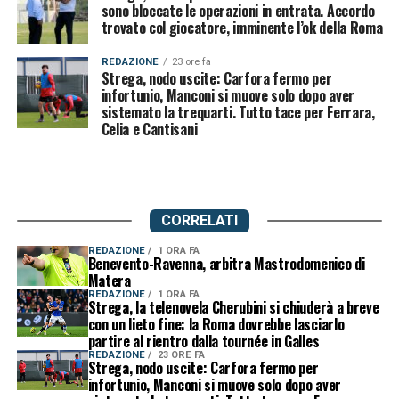
sono bloccate le operazioni in entrata. Accordo
trovato col giocatore, imminente l’ok della Roma
REDAZIONE
23 ore fa
Strega, nodo uscite: Carfora fermo per
infortunio, Manconi si muove solo dopo aver
sistemato la trequarti. Tutto tace per Ferrara,
Celia e Cantisani
CORRELATI
REDAZIONE
1 ORA FA
Benevento-Ravenna, arbitra Mastrodomenico di
Matera
REDAZIONE
1 ORA FA
Strega, la telenovela Cherubini si chiuderà a breve
con un lieto fine: la Roma dovrebbe lasciarlo
partire al rientro dalla tournée in Galles
REDAZIONE
23 ORE FA
Strega, nodo uscite: Carfora fermo per
infortunio, Manconi si muove solo dopo aver