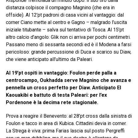
Risponde Tremolada un minuto dopo: il suo tiro dalla
distanza colpisce il compagno Magnino (che era in
offside). Al 12’pt padroni di casa vicini al vantaggio: dal
corner Ciano mette al centro e Gagno – malgrado l’uscita
iniziale titubante – salva sul tentativo di Tosca. Al 15’pt
altro calcio d’angolo: Glik non ci arriva per pochi centimetri.
Passano meno di sessanta secondi ed è il Modena a farsi
pericoloso: grande percussione di Duca e scarico su Diaw,
che viene anticipato all’ultimo da Paleari.
Al 19’pt ospiti in vantaggio: Foulon perde palla a
centrocampo, Oukhadda serve Magnino che avanza e
pennella un cross perfetto per Diaw. Anticipato El
Kaouakibi e battuto di testa Paleari: per l’ex
Pordenone è la decima rete stagionale.
Prova a reagire il Benevento: al 28’pt cross dalla sinistra di
Foulon e tacco in area di Kubica. Cittadini devia in corner.
La Strega è viva: prima Farias lascia sul posto Pergreffi