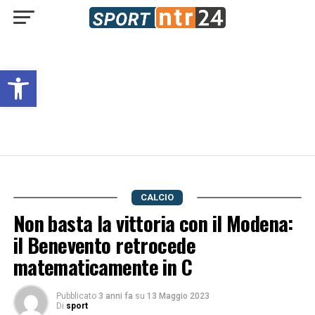
Open toolbar
CALCIO
Non basta la vittoria con il Modena:
il Benevento retrocede
matematicamente in C
Pubblicato
3 anni fa
su
13 Maggio 2023
Di
sport