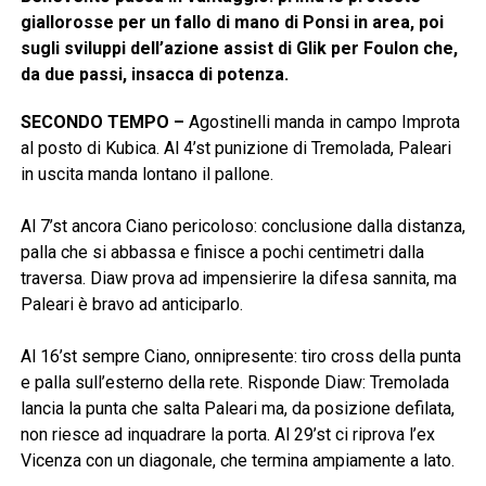
giallorosse per un fallo di mano di Ponsi in area, poi
sugli sviluppi dell’azione assist di Glik per Foulon che,
da due passi, insacca di potenza.
SECONDO TEMPO –
Agostinelli manda in campo Improta
al posto di Kubica. Al 4’st punizione di Tremolada, Paleari
in uscita manda lontano il pallone.
Al 7’st ancora Ciano pericoloso: conclusione dalla distanza,
palla che si abbassa e finisce a pochi centimetri dalla
traversa. Diaw prova ad impensierire la difesa sannita, ma
Paleari è bravo ad anticiparlo.
Al 16’st sempre Ciano, onnipresente: tiro cross della punta
e palla sull’esterno della rete. Risponde Diaw: Tremolada
lancia la punta che salta Paleari ma, da posizione defilata,
non riesce ad inquadrare la porta. Al 29’st ci riprova l’ex
Vicenza con un diagonale, che termina ampiamente a lato.