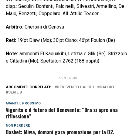
disp.: Seculin, Bonfanti, Falcinelli, Silvestri, Armellino, De
Maio, Renzetti, Coppolaro. All. Attilio Tesser
Arbitro:
Ghersini di Genova
Reti:
19’pt Diaw (Mo); 30’pt Ciano; 46’pt Foulon (Be)
Note:
ammoniti El Kaouakibi, Letizia e Glik (Be); Strizzolo
e Cittadini (Mo). Spettatori 2762 (188 ospiti)
ANNUNCIO
ARGOMENTI CORRELATI:
BENEVENTO CALCIO
CALCIO
SERIE B
AVANTI IL ​​PROSSIMO
Vigorito e il futuro del Benevento: “Ora si apre una
riflessione”
NON PERDERE
Basket: Miwa, domani gara promozione per la B2.