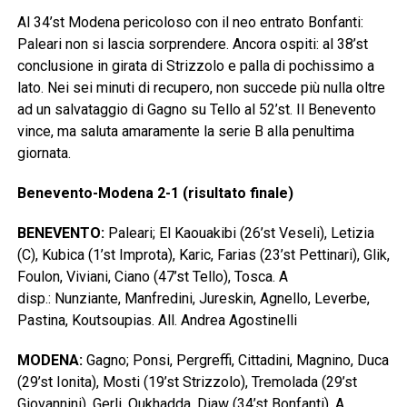
Al 34’st Modena pericoloso con il neo entrato Bonfanti:
Paleari non si lascia sorprendere. Ancora ospiti: al 38’st
conclusione in girata di Strizzolo e palla di pochissimo a
lato. Nei sei minuti di recupero, non succede più nulla oltre
ad un salvataggio di Gagno su Tello al 52’st. Il Benevento
vince, ma saluta amaramente la serie B alla penultima
giornata.
Benevento-Modena 2-1 (risultato finale)
BENEVENTO:
Paleari; El Kaouakibi (26’st Veseli), Letizia
(C), Kubica (1’st Improta), Karic, Farias (23’st Pettinari), Glik,
Foulon, Viviani, Ciano (47’st Tello), Tosca. A
disp.: Nunziante, Manfredini, Jureskin, Agnello, Leverbe,
Pastina, Koutsoupias. All. Andrea Agostinelli
MODENA:
Gagno; Ponsi, Pergreffi, Cittadini, Magnino, Duca
(29’st Ionita), Mosti (19’st Strizzolo), Tremolada (29’st
Giovannini), Gerli, Oukhadda, Diaw (34’st Bonfanti). A