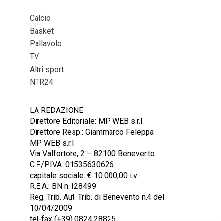
Calcio
Basket
Pallavolo
TV
Altri sport
NTR24
LA REDAZIONE
Direttore Editoriale: MP WEB s.r.l.
Direttore Resp.: Giammarco Feleppa
MP WEB s.r.l.
Via Valfortore, 2 – 82100 Benevento
C.F./P.IVA: 01535630626
capitale sociale: € 10.000,00 i.v.
R.E.A.: BN n.128499
Reg. Trib. Aut. Trib. di Benevento n.4 del
10/04/2009
tel-fax (+39) 0824.28825