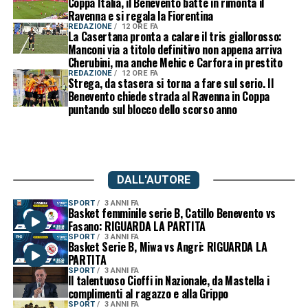
Coppa Italia, il Benevento batte in rimonta il
Ravenna e si regala la Fiorentina
REDAZIONE
12 ORE FA
La Casertana pronta a calare il tris giallorosso:
Manconi via a titolo definitivo non appena arriva
Cherubini, ma anche Mehic e Carfora in prestito
REDAZIONE
12 ORE FA
Strega, da stasera si torna a fare sul serio. Il
Benevento chiede strada al Ravenna in Coppa
puntando sul blocco dello scorso anno
DALL'AUTORE
SPORT
3 ANNI FA
Basket femminile serie B, Catillo Benevento vs
Fasano: RIGUARDA LA PARTITA
SPORT
3 ANNI FA
Basket Serie B, Miwa vs Angri: RIGUARDA LA
PARTITA
SPORT
3 ANNI FA
Il talentuoso Cioffi in Nazionale, da Mastella i
complimenti al ragazzo e alla Grippo
SPORT
3 ANNI FA