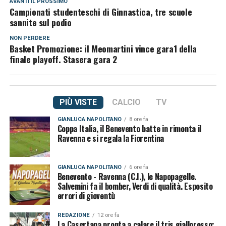
AVANTI IL ​​PROSSIMO
Campionati studenteschi di Ginnastica, tre scuole
sannite sul podio
NON PERDERE
Basket Promozione: il Meomartini vince gara1 della
finale playoff. Stasera gara 2
PIÙ VISTE
CALCIO
TV
GIANLUCA NAPOLITANO
8 ore fa
Coppa Italia, il Benevento batte in rimonta il
Ravenna e si regala la Fiorentina
GIANLUCA NAPOLITANO
6 ore fa
Benevento - Ravenna (C.I.), le Napopagelle.
Salvemini fa il bomber, Verdi di qualità. Esposito
errori di gioventù
REDAZIONE
12 ore fa
La Casertana pronta a calare il tris giallorosso: