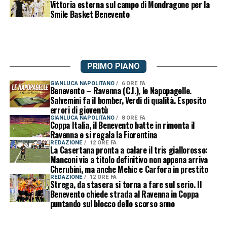
Vittoria esterna sul campo di Mondragone per la
Smile Basket Benevento
PRIMO PIANO
GIANLUCA NAPOLITANO
6 ORE FA
Benevento – Ravenna (C.I.), le Napopagelle.
Salvemini fa il bomber, Verdi di qualità. Esposito
errori di gioventù
GIANLUCA NAPOLITANO
8 ORE FA
Coppa Italia, il Benevento batte in rimonta il
Ravenna e si regala la Fiorentina
REDAZIONE
12 ORE FA
La Casertana pronta a calare il tris giallorosso:
Manconi via a titolo definitivo non appena arriva
Cherubini, ma anche Mehic e Carfora in prestito
REDAZIONE
12 ORE FA
Strega, da stasera si torna a fare sul serio. Il
Benevento chiede strada al Ravenna in Coppa
puntando sul blocco dello scorso anno