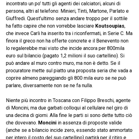
incontrato un po’ tutti gli agenti dei calciatori, alcuni di
persona, altri al telefono: Minieri, Tinti, Martone, Parlato e
Giuffredi. Quest’ultimo senza andare troppo per il sottile
ha fatto capire che non vorrebbe lasciare
Koutsoupias
,
che invece Carli ha inserito tra i riconfermati, in Serie C. Ma
finora il greco non ha offerte concrete e il Benevento non
lo regalerebbe mai visto che incide ancora per 800mila
euro sul bilancio (pagato 1,2 milioni il suo cartellino). Si
può andare al muro contro muro, ma non è detto. Se il
procuratore mette sul piatto una proposta seria che vada a
coprire almeno pareggiando gli 800 mila euro se ne può
parlare, diversamente non se ne fa nulla.
Niente più incontro in Toscana con Filippo Breschi, agente
di Moncini, ma due garbati colloqui al cellulare nel giro di
una decina di giorni. Alla fine le parti si sono dette tutto ciò
che dovevano.
Moncini
in assenza di proposte valide
(anche se a bilancio incide zero, essendo stato ammortato
per intero il costo del suo cartellino) partirà per il ritiro e