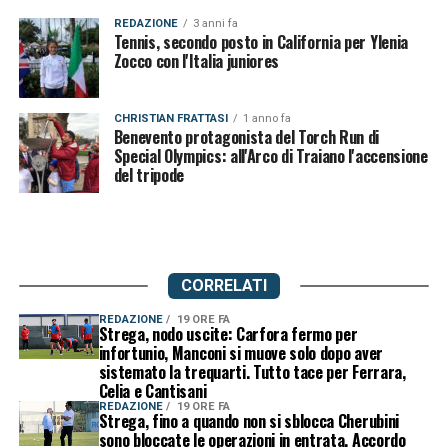
REDAZIONE
3 anni fa
Tennis, secondo posto in California per Ylenia
Zocco con l'Italia juniores
CHRISTIAN FRATTASI
1 anno fa
Benevento protagonista del Torch Run di
Special Olympics: all'Arco di Traiano l'accensione
del tripode
CORRELATI
REDAZIONE
19 ORE FA
Strega, nodo uscite: Carfora fermo per
infortunio, Manconi si muove solo dopo aver
sistemato la trequarti. Tutto tace per Ferrara,
Celia e Cantisani
REDAZIONE
19 ORE FA
Strega, fino a quando non si sblocca Cherubini
sono bloccate le operazioni in entrata. Accordo