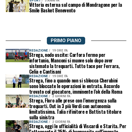
SPORT
3 ANNI FA
Vittoria esterna sul campo di Mondragone per la
Smile Basket Benevento
PRIMO PIANO
REDAZIONE
19 ORE FA
Strega, nodo uscite: Carfora fermo per
infortunio, Manconi si muove solo dopo aver
sistemato la trequarti. Tutto tace per Ferrara,
Celia e Cantisani
REDAZIONE
19 ORE FA
Strega, fino a quando non si sblocca Cherubini
sono bloccate le operazioni in entrata. Accordo
trovato col giocatore, imminente l’ok della Roma
REDAZIONE
2 GIORNI FA
Strega, Floro alle prese con l’emergenza sulla
trequarti. Out in 3 più Verdi con autonomia
limitatissima. Talia rifinitore e Battista titolare
sulla sinistra
REDAZIONE
2 GIORNI FA
Strega, oggi le ufficialità di Viscardi e Starita. Per
l’attaccante il 35% di buonuscita sull’importo