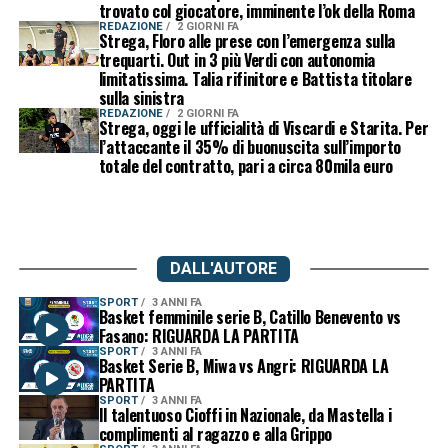
trovato col giocatore, imminente l’ok della Roma
REDAZIONE
2 GIORNI FA
Strega, Floro alle prese con l’emergenza sulla
trequarti. Out in 3 più Verdi con autonomia
limitatissima. Talia rifinitore e Battista titolare
sulla sinistra
REDAZIONE
2 GIORNI FA
Strega, oggi le ufficialità di Viscardi e Starita. Per
l’attaccante il 35% di buonuscita sull’importo
totale del contratto, pari a circa 80mila euro
DALL'AUTORE
SPORT
3 ANNI FA
Basket femminile serie B, Catillo Benevento vs
Fasano: RIGUARDA LA PARTITA
SPORT
3 ANNI FA
Basket Serie B, Miwa vs Angri: RIGUARDA LA
PARTITA
SPORT
3 ANNI FA
Il talentuoso Cioffi in Nazionale, da Mastella i
complimenti al ragazzo e alla Grippo