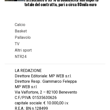
totale del contratto, pari a circa 80mila euro
Calcio
Basket
Pallavolo
TV
Altri sport
NTR24
LA REDAZIONE
Direttore Editoriale: MP WEB s.r.l.
Direttore Resp.: Giammarco Feleppa
MP WEB s.r.l.
Via Valfortore, 2 – 82100 Benevento
C.F./P.IVA: 01535630626
capitale sociale: € 10.000,00 i.v.
R.E.A.: BN n.128499