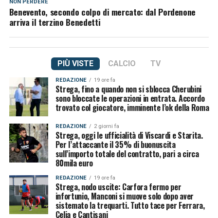
NON PERDERE
Benevento, secondo colpo di mercato: dal Pordenone
arriva il terzino Benedetti
PIÙ VISTE
CALCIO
TV
REDAZIONE
19 ore fa
Strega, fino a quando non si sblocca Cherubini
sono bloccate le operazioni in entrata. Accordo
trovato col giocatore, imminente l’ok della Roma
REDAZIONE
2 giorni fa
Strega, oggi le ufficialità di Viscardi e Starita.
Per l’attaccante il 35% di buonuscita
sull’importo totale del contratto, pari a circa
80mila euro
REDAZIONE
19 ore fa
Strega, nodo uscite: Carfora fermo per
infortunio, Manconi si muove solo dopo aver
sistemato la trequarti. Tutto tace per Ferrara,
Celia e Cantisani