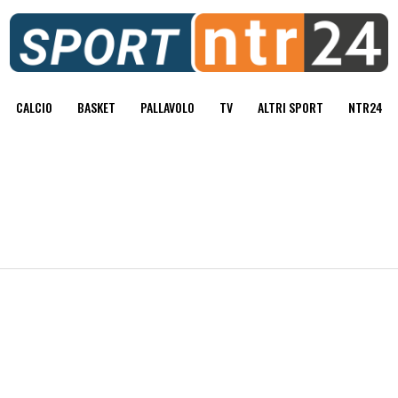
CALCIO
BASKET
PALLAVOLO
TV
ALTRI SPORT
NTR24