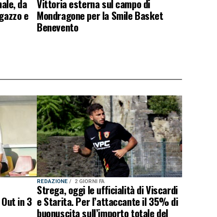
nale, da
Vittoria esterna sul campo di
agazzo e
Mondragone per la Smile Basket
Benevento
REDAZIONE
2 GIORNI FA
Strega, oggi le ufficialità di Viscardi
 Out in 3
e Starita. Per l’attaccante il 35% di
buonuscita sull’importo totale del