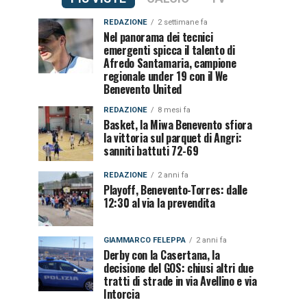
REDAZIONE
2 settimane fa
Nel panorama dei tecnici
emergenti spicca il talento di
Afredo Santamaria, campione
regionale under 19 con il We
Benevento United
REDAZIONE
8 mesi fa
Basket, la Miwa Benevento sfiora
la vittoria sul parquet di Angri:
sanniti battuti 72-69
REDAZIONE
2 anni fa
Playoff, Benevento-Torres: dalle
12:30 al via la prevendita
GIAMMARCO FELEPPA
2 anni fa
Derby con la Casertana, la
decisione del GOS: chiusi altri due
tratti di strade in via Avellino e via
Intorcia