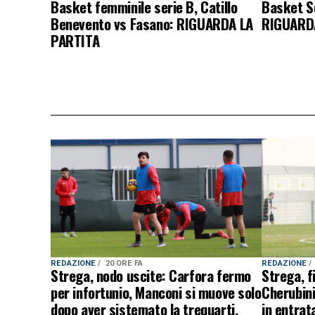
Basket femminile serie B, Catillo
Basket Se
Benevento vs Fasano: RIGUARDA LA
RIGUARD
PARTITA
REDAZIONE
20 ORE FA
REDAZIONE
Strega, nodo uscite: Carfora fermo
Strega, f
per infortunio, Manconi si muove solo
Cherubini
dopo aver sistemato la trequarti.
in entrat