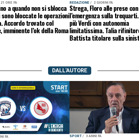
21 ORE FA
REDAZIONE
2 GIORNI FA
ino a quando non si sblocca
Strega, Floro alle prese con
 sono bloccate le operazioni
l’emergenza sulla trequarti.
a. Accordo trovato col
più Verdi con autonomia
, imminente l’ok della Roma
limitatissima. Talia rifinitor
Battista titolare sulla sinis
DALL'AUTORE
SPORT
3 ANNI FA
NI FA