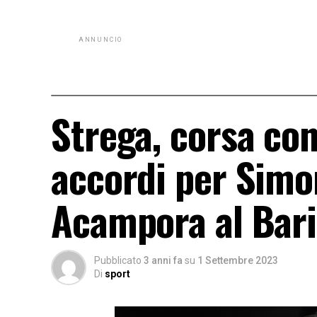
ANNUNCIO
Strega, corsa con
accordi per Simon
Acampora al Bari
Pubblicato
3 anni fa
su
1 Settembre 2023
Di
sport