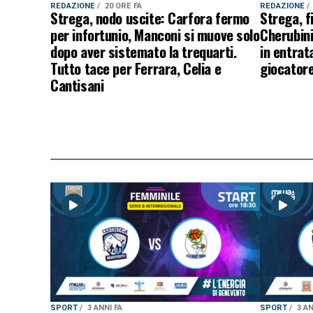
REDAZIONE
20 ORE FA
REDAZIONE
Strega, nodo uscite: Carfora fermo
Strega, f
per infortunio, Manconi si muove solo
Cherubini
dopo aver sistemato la trequarti.
in entrat
Tutto tace per Ferrara, Celia e
giocatore
Cantisani
SPORT
3 ANNI FA
SPORT
3 AN