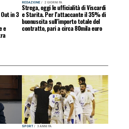
REDAZIONE
2 GIORNI FA
Strega, oggi le ufficialità di Viscardi
 Out in 3
e Starita. Per l’attaccante il 35% di
buonuscita sull’importo totale del
e e
contratto, pari a circa 80mila euro
tra
SPORT
3 ANNI FA