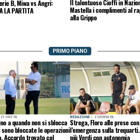
Il talentuoso Cioffi in Nazio
rie B, Miwa vs Angri:
Mastella i complimenti al r
A LA PARTITA
alla Grippo
PRIMO PIANO
21 ORE FA
REDAZIONE
2 GIORNI FA
ino a quando non si sblocca
Strega, Floro alle prese con
 sono bloccate le operazioni
l’emergenza sulla trequarti.
a. Accordo trovato col
più Verdi con autonomia